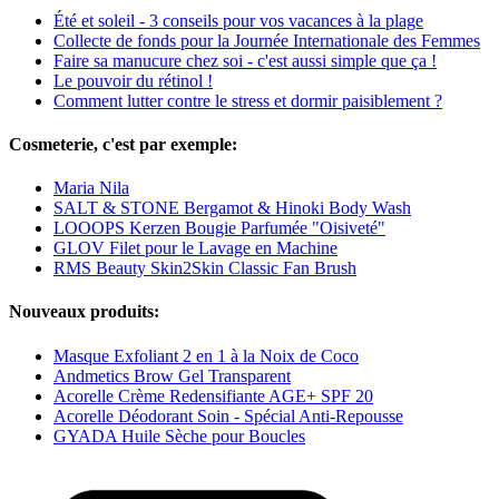
Été et soleil - 3 conseils pour vos vacances à la plage
Collecte de fonds pour la Journée Internationale des Femmes
Faire sa manucure chez soi - c'est aussi simple que ça !
Le pouvoir du rétinol !
Comment lutter contre le stress et dormir paisiblement ?
Cosmeterie, c'est par exemple:
Maria Nila
SALT & STONE Bergamot & Hinoki Body Wash
LOOOPS Kerzen Bougie Parfumée "Oisiveté"
GLOV Filet pour le Lavage en Machine
RMS Beauty Skin2Skin Classic Fan Brush
Nouveaux produits:
Masque Exfoliant 2 en 1 à la Noix de Coco
Andmetics Brow Gel Transparent
Acorelle Crème Redensifiante AGE+ SPF 20
Acorelle Déodorant Soin - Spécial Anti-Repousse
GYADA Huile Sèche pour Boucles