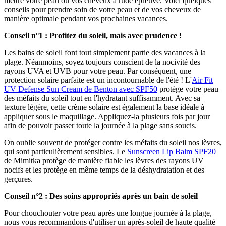
mettre votre peau ou vos cheveux à rude épreuve. Voici quelques
conseils pour prendre soin de votre peau et de vos cheveux de
manière optimale pendant vos prochaines vacances.
Conseil n°1 : Profitez du soleil, mais avec prudence !
Les bains de soleil font tout simplement partie des vacances à la
plage. Néanmoins, soyez toujours conscient de la nocivité des
rayons UVA et UVB pour votre peau. Par conséquent, une
protection solaire parfaite est un incontournable de l'été ! L'
Air Fit
UV Defense Sun Cream de Benton avec SPF50
protège votre peau
des méfaits du soleil tout en l'hydratant suffisamment. Avec sa
texture légère, cette crème solaire est également la base idéale à
appliquer sous le maquillage. Appliquez-la plusieurs fois par jour
afin de pouvoir passer toute la journée à la plage sans soucis.
On oublie souvent de protéger contre les méfaits du soleil nos lèvres,
qui sont particulièrement sensibles. Le
Sunscreen Lip Balm SPF20
de Mimitka protège de manière fiable les lèvres des rayons UV
nocifs et les protège en même temps de la déshydratation et des
gerçures.
Conseil n°2 : Des soins appropriés après un bain de soleil
Pour chouchouter votre peau après une longue journée à la plage,
nous vous recommandons d'utiliser un après-soleil de haute qualité