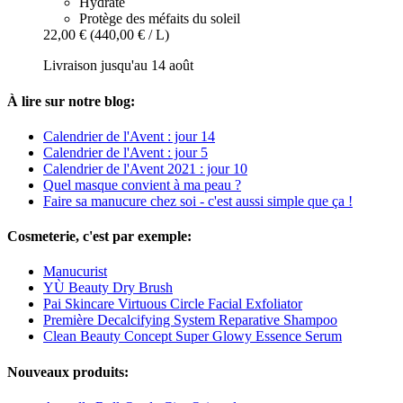
Hydrate
Protège des méfaits du soleil
22,00 €
(440,00 € / L)
Livraison jusqu'au 14 août
À lire sur notre blog:
Calendrier de l'Avent : jour 14
Calendrier de l'Avent : jour 5
Calendrier de l'Avent 2021 : jour 10
Quel masque convient à ma peau ?
Faire sa manucure chez soi - c'est aussi simple que ça !
Cosmeterie, c'est par exemple:
Manucurist
YÙ Beauty Dry Brush
Pai Skincare Virtuous Circle Facial Exfoliator
Première Decalcifying System Reparative Shampoo
Clean Beauty Concept Super Glowy Essence Serum
Nouveaux produits: