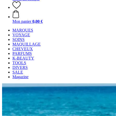
Mon panier
0,00 €
MARQUES
VOYAGE
SOINS
MAQUILLAGE
CHEVEUX
PARFUMS
K-BEAUTY
TOOLS
DIVERS
SALE
Magazine