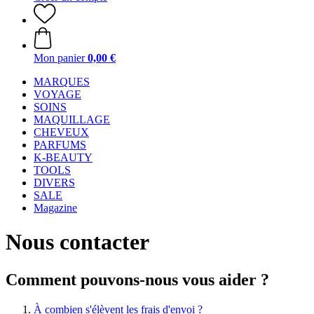
Mon panier
0,00 €
MARQUES
VOYAGE
SOINS
MAQUILLAGE
CHEVEUX
PARFUMS
K-BEAUTY
TOOLS
DIVERS
SALE
Magazine
Nous contacter
Comment pouvons-nous vous aider ?
À combien s'élèvent les frais d'envoi ?