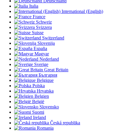
Deutschland
Italia
International (English)
France
Schweiz
Svizzera
Suisse
Switzerland
Slovenija
España
Magyar
Nederland
Sverige
Great Britain
България
Belgique
Polska
Hrvatska
Belgien
België
Slovensko
Suomi
Ireland
Česká republika
Romania