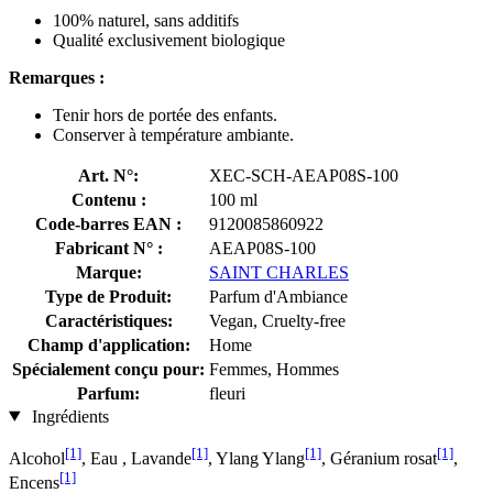
100% naturel, sans additifs
Qualité exclusivement biologique
Remarques :
Tenir hors de portée des enfants.
Conserver à température ambiante.
Art. N°:
XEC-SCH-AEAP08S-100
Contenu :
100 ml
Code-barres EAN :
9120085860922
Fabricant N° :
AEAP08S-100
Marque:
SAINT CHARLES
Type de Produit:
Parfum d'Ambiance
Caractéristiques:
Vegan, Cruelty-free
Champ d'application:
Home
Spécialement conçu pour:
Femmes, Hommes
Parfum:
fleuri
Ingrédients
[1]
[1]
[1]
[1]
Alcohol
, Eau , Lavande
, Ylang Ylang
, Géranium rosat
,
[1]
Encens