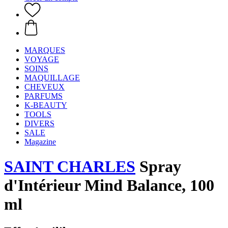
MARQUES
VOYAGE
SOINS
MAQUILLAGE
CHEVEUX
PARFUMS
K-BEAUTY
TOOLS
DIVERS
SALE
Magazine
SAINT CHARLES
Spray
d'Intérieur Mind Balance, 100
ml