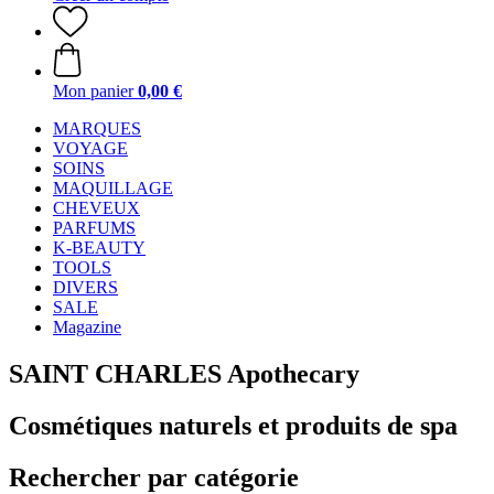
Mon panier
0,00 €
MARQUES
VOYAGE
SOINS
MAQUILLAGE
CHEVEUX
PARFUMS
K-BEAUTY
TOOLS
DIVERS
SALE
Magazine
SAINT CHARLES Apothecary
Cosmétiques naturels et produits de spa
Rechercher par catégorie