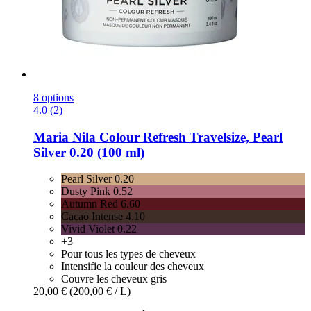
8 options
4.0 (2)
Maria Nila
Colour Refresh Travelsize, Pearl
Silver 0.20 (100 ml)
Pearl Silver 0.20
Dusty Pink 0.52
Autumn Red 6.60
Cacao Intense 4.10
Vivid Violet 0.22
+3
Pour tous les types de cheveux
Intensifie la couleur des cheveux
Couvre les cheveux gris
20,00 €
(200,00 € / L)