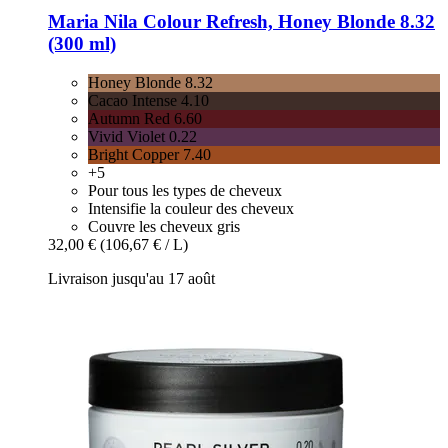
Maria Nila
Colour Refresh, Honey Blonde 8.32
(300 ml)
Honey Blonde 8.32
Cacao Intense 4.10
Autumn Red 6.60
Vivid Violet 0.22
Bright Copper 7.40
+5
Pour tous les types de cheveux
Intensifie la couleur des cheveux
Couvre les cheveux gris
32,00 €
(106,67 € / L)
Livraison jusqu'au 17 août