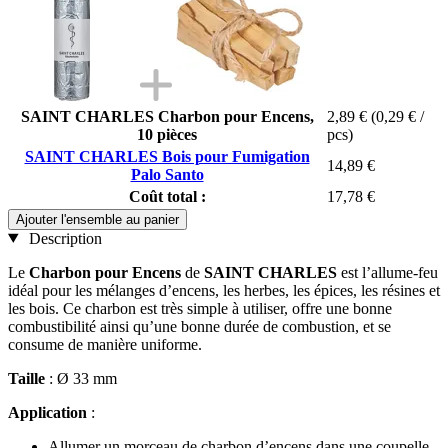
SAINT CHARLES Charbon pour Encens,
2,89 €
(0,29 € /
10 pièces
pcs)
SAINT CHARLES Bois pour Fumigation
14,89 €
Palo Santo
Coût total :
17,78 €
Ajouter l'ensemble au panier
Description
Le
Charbon pour Encens
de
SAINT CHARLES
est l’allume-feu
idéal pour les mélanges d’encens, les herbes, les épices, les résines et
les bois. Ce charbon est très simple à utiliser, offre une bonne
combustibilité ainsi qu’une bonne durée de combustion, et se
consume de manière uniforme.
Taille
: Ø 33 mm
Application
:
Allumer un morceau de charbon d’encens dans une coupelle