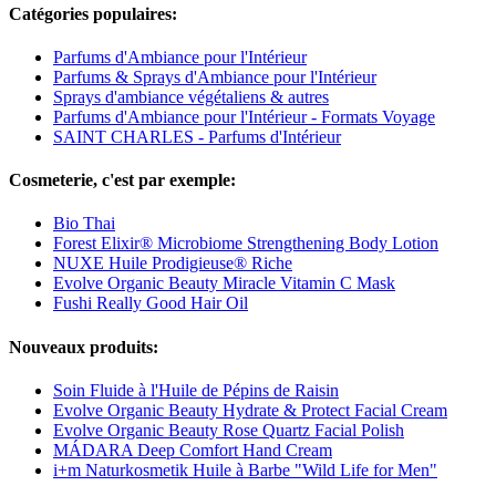
Catégories populaires:
Parfums d'Ambiance pour l'Intérieur
Parfums & Sprays d'Ambiance pour l'Intérieur
Sprays d'ambiance végétaliens & autres
Parfums d'Ambiance pour l'Intérieur - Formats Voyage
SAINT CHARLES - Parfums d'Intérieur
Cosmeterie, c'est par exemple:
Bio Thai
Forest Elixir® Microbiome Strengthening Body Lotion
NUXE Huile Prodigieuse® Riche
Evolve Organic Beauty Miracle Vitamin C Mask
Fushi Really Good Hair Oil
Nouveaux produits:
Soin Fluide à l'Huile de Pépins de Raisin
Evolve Organic Beauty Hydrate & Protect Facial Cream
Evolve Organic Beauty Rose Quartz Facial Polish
MÁDARA Deep Comfort Hand Cream
i+m Naturkosmetik Huile à Barbe "Wild Life for Men"