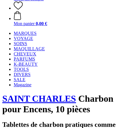
Mon panier
0,00 €
MARQUES
VOYAGE
SOINS
MAQUILLAGE
CHEVEUX
PARFUMS
K-BEAUTY
TOOLS
DIVERS
SALE
Magazine
SAINT CHARLES
Charbon
pour Encens, 10 pièces
Tablettes de charbon pratiques comme