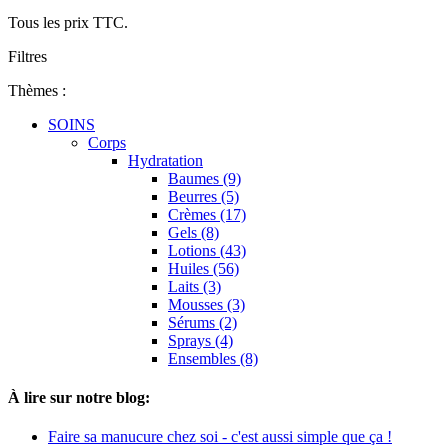
Tous les prix TTC.
Filtres
Thèmes :
SOINS
Corps
Hydratation
Baumes (9)
Beurres (5)
Crèmes (17)
Gels (8)
Lotions (43)
Huiles (56)
Laits (3)
Mousses (3)
Sérums (2)
Sprays (4)
Ensembles (8)
À lire sur notre blog:
Faire sa manucure chez soi - c'est aussi simple que ça !