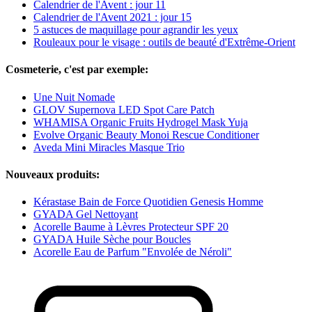
Calendrier de l'Avent : jour 11
Calendrier de l'Avent 2021 : jour 15
5 astuces de maquillage pour agrandir les yeux
Rouleaux pour le visage : outils de beauté d'Extrême-Orient
Cosmeterie, c'est par exemple:
Une Nuit Nomade
GLOV Supernova LED Spot Care Patch
WHAMISA Organic Fruits Hydrogel Mask Yuja
Evolve Organic Beauty Monoi Rescue Conditioner
Aveda Mini Miracles Masque Trio
Nouveaux produits:
Kérastase Bain de Force Quotidien Genesis Homme
GYADA Gel Nettoyant
Acorelle Baume à Lèvres Protecteur SPF 20
GYADA Huile Sèche pour Boucles
Acorelle Eau de Parfum "Envolée de Néroli"