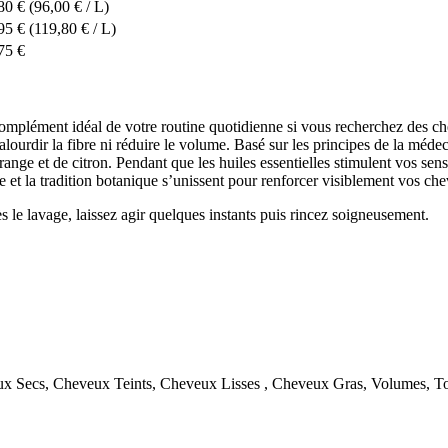
80 €
(96,00 € / L)
95 €
(119,80 € / L)
75 €
complément idéal de votre routine quotidienne si vous recherchez des 
lourdir la fibre ni réduire le volume. Basé sur les principes de la méde
ange et de citron. Pendant que les huiles essentielles stimulent vos sens, 
 la tradition botanique s’unissent pour renforcer visiblement vos cheveu
le lavage, laissez agir quelques instants puis rincez soigneusement.
 Secs, Cheveux Teints, Cheveux Lisses , Cheveux Gras, Volumes, To