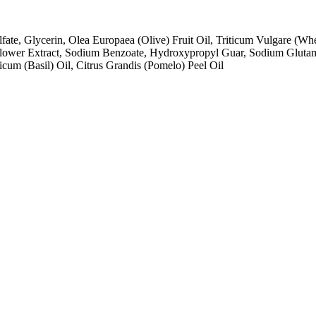
te, Glycerin, Olea Europaea (Olive) Fruit Oil, Triticum Vulgare (Whe
) Flower Extract, Sodium Benzoate, Hydroxypropyl Guar, Sodium Glutam
cum (Basil) Oil, Citrus Grandis (Pomelo) Peel Oil