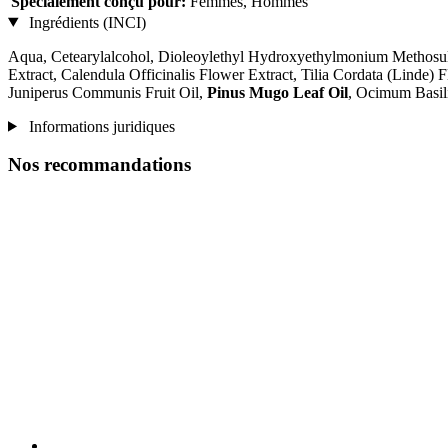
Spécialement conçu pour:
Femmes, Hommes
Ingrédients (INCI)
Aqua, Cetearylalcohol, Dioleoylethyl Hydroxyethylmonium Methosulfa
Extract, Calendula Officinalis Flower Extract, Tilia Cordata (Linde
Juniperus Communis Fruit Oil,
Pinus Mugo Leaf Oil
, Ocimum Basili
Informations juridiques
Nos recommandations