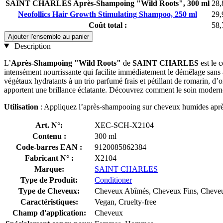
SAINT CHARLES Après-Shampoing "Wild Roots", 300 ml
28,
Neofollics Hair Growth Stimulating Shampoo, 250 ml
29,
Coût total :
58,
Ajouter l'ensemble au panier
Description
L’
Après-Shampoing "Wild Roots"
de
SAINT CHARLES
est le 
intensément nourrissante qui facilite immédiatement le démêlage sans a
végétaux hydratants à un trio parfumé frais et pétillant de romarin, d’or
apportent une brillance éclatante. Découvrez comment le soin moderne et
Utilisation
: Appliquez l’après-shampooing sur cheveux humides après 
Art. N°:
XEC-SCH-X2104
Contenu :
300 ml
Code-barres EAN :
9120085862384
Fabricant N° :
X2104
Marque:
SAINT CHARLES
Type de Produit:
Conditioner
Type de Cheveux:
Cheveux Abîmés, Cheveux Fins, Cheveux
Caractéristiques:
Vegan, Cruelty-free
Champ d'application:
Cheveux