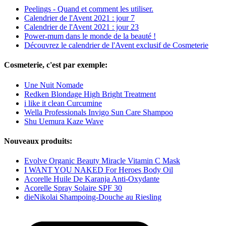
Peelings - Quand et comment les utiliser.
Calendrier de l'Avent 2021 : jour 7
Calendrier de l'Avent 2021 : jour 23
Power-mum dans le monde de la beauté !
Découvrez le calendrier de l'Avent exclusif de Cosmeterie
Cosmeterie, c'est par exemple:
Une Nuit Nomade
Redken Blondage High Bright Treatment
i like it clean Curcumine
Wella Professionals Invigo Sun Care Shampoo
Shu Uemura Kaze Wave
Nouveaux produits:
Evolve Organic Beauty Miracle Vitamin C Mask
I WANT YOU NAKED For Heroes Body Oil
Acorelle Huile De Karanja Anti-Oxydante
Acorelle Spray Solaire SPF 30
dieNikolai Shampoing-Douche au Riesling