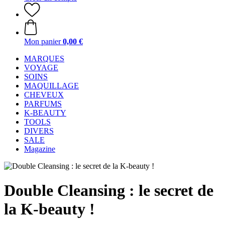
Mon panier
0,00 €
MARQUES
VOYAGE
SOINS
MAQUILLAGE
CHEVEUX
PARFUMS
K-BEAUTY
TOOLS
DIVERS
SALE
Magazine
Double Cleansing : le secret de
la K-beauty !