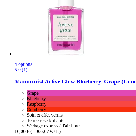
4 options
5.0 (1)
Manucurist
Active Glow Blueberry, Grape (15 m
Grape
Blueberry
Raspberry
Cranberry
Soin et effet vernis
Teinte rose brillante
Séchage express à l'air libre
16,00 €
(1.066,67 € / L)