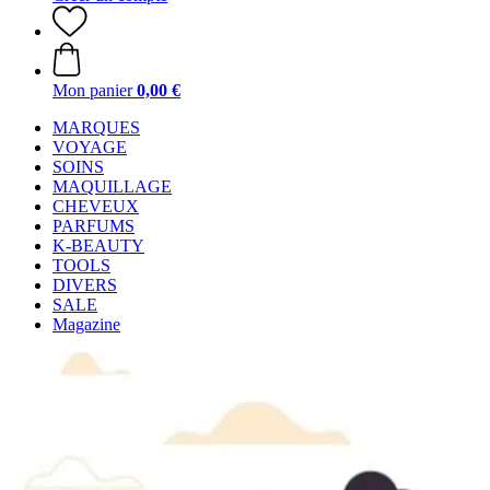
Mon panier
0,00 €
MARQUES
VOYAGE
SOINS
MAQUILLAGE
CHEVEUX
PARFUMS
K-BEAUTY
TOOLS
DIVERS
SALE
Magazine