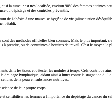
 tôt, et si la tumeur est très localisée, environ 90% des femmes atteintes
ce du dépistage et des contrôles préventifs.
 vont de l'obésité à une mauvaise hygiène de vie (alimentation déséquilib
ent établi.
ont des méthodes officielles bien connues. Mais le plus important, c'est 
 à prendre, ou de contraintes d'horaires de travail. C'est le moyen le pl
s dans les tissus et détecter les nodules à temps. Cela contribue ainsi à
le drainage lymphatique, aidant ainsi à lutter contre la stagnation du l
 cellules de la peau en substances nutritives.
nscience de leur propre corps.
et sensibiliser les femmes à l'importance du dépistage du cancer du sei