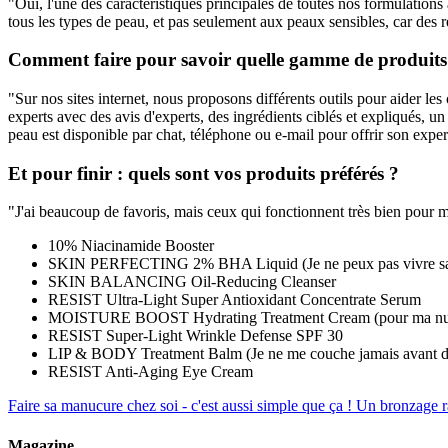
"Oui, l'une des caractéristiques principales de toutes nos formulations a 
tous les types de peau, et pas seulement aux peaux sensibles, car des re
Comment faire pour savoir quelle gamme de produits 
"Sur nos sites internet, nous proposons différents outils pour aider les 
experts avec des avis d'experts, des ingrédients ciblés et expliqués, u
peau est disponible par chat, téléphone ou e-mail pour offrir son expert
Et pour finir : quels sont vos produits préférés ?
"J'ai beaucoup de favoris, mais ceux qui fonctionnent très bien pour 
10% Niacinamide Booster
SKIN PERFECTING 2% BHA Liquid (Je ne peux pas vivre san
SKIN BALANCING Oil-Reducing Cleanser
RESIST Ultra-Light Super Antioxidant Concentrate Serum
MOISTURE BOOST Hydrating Treatment Cream (pour ma nuque
RESIST Super-Light Wrinkle Defense SPF 30
LIP & BODY Treatment Balm (Je ne me couche jamais avant d'a
RESIST Anti-Aging Eye Cream
Faire sa manucure chez soi - c'est aussi simple que ça !
Un bronzage ra
Magazine