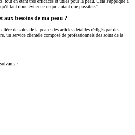
s, tout en étant très efficaces et utiles pour la peau. Cela s'applique à
qu'il faut donc éviter ce risque autant que possible."
et aux besoins de ma peau ?
tière de soins de la peau : des articles détaillés rédigés par des
ore, un service clientèle composé de professionnels des soins de la
suivants :