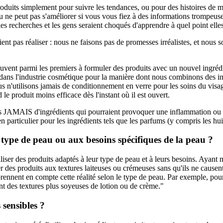
produits simplement pour suivre les tendances, ou pour des histoires de
eau ne peut pas s'améliorer si vous vous fiez à des informations trompe
 les recherches et les gens seraient choqués d'apprendre à quel point el
ient pas réaliser : nous ne faisons pas de promesses irréalistes, et nous
t parmi les premiers à formuler des produits avec un nouvel ingrédien
s l'industrie cosmétique pour la manière dont nous combinons des ingréd
nous n'utilisons jamais de conditionnement en verre pour les soins du visag
 le produit moins efficace dès l'instant où il est ouvert.
s JAMAIS d'ingrédients qui pourraient provoquer une inflammation ou une 
en particulier pour les ingrédients tels que les parfums (y compris les huil
 type de peau ou aux besoins spécifiques de la peau ?
utiliser des produits adaptés à leur type de peau et à leurs besoins. Ayan
iser des produits aux textures laiteuses ou crémeuses sans qu'ils ne caus
nnent en compte cette réalité selon le type de peau. Par exemple, pour
nt des textures plus soyeuses de lotion ou de crème."
 sensibles ?