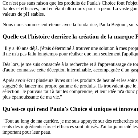
Ce n'est pas sans raison que les produits de Paula's Choice font l'obj
fiables et efficaces, tout en étant ultra doux pour la peau. La vaste g
valeurs de pH stables.
Nous nous sommes entretenus avec la fondatrice, Paula Begoun, sur son
Quelle est l'histoire derrière la création de la marque
"Il y a 40 ans déjà, j'étais déterminé à trouver une solution à mes pro
il ne m'a pas fallu longtemps pour réaliser que non seulement j'appliq
Dès lors, je me suis consacrée à la recherche et à l'apprentissage de to
d'autre connaisse cette déception interminable, accompagnée d'un gaspil
Après avoir écrit plusieurs livres sur les produits de beauté et les soi
suggéré de lancer ma propre gamme de produits. Ils trouvaient que le n
sélection. Je pouvais tout à fait les comprendre, et leur idée m'a donc 
plus épanouissante de ma vie."
Qu'est-ce qui rend Paula's Choice si unique et innova
"Tout au long de ma carrière, je me suis appuyée sur des recherches sci
seuls des ingrédients sûrs et efficaces sont utilisés. J'ai toujours cité 
important pour leur peau.