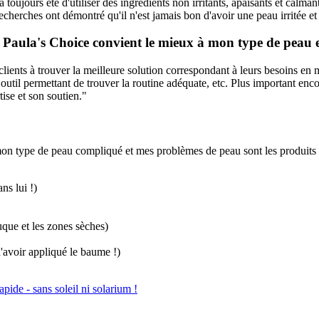
toujours été d'utiliser des ingrédients non irritants, apaisants et calmant
cherches ont démontré qu'il n'est jamais bon d'avoir une peau irritée et 
Paula's Choice convient le mieux à mon type de peau 
clients à trouver la meilleure solution correspondant à leurs besoins en ma
n outil permettant de trouver la routine adéquate, etc. Plus important enc
ise et son soutien."
mon type de peau compliqué et mes problèmes de peau sont les produits 
s lui !)
 et les zones sèches)
voir appliqué le baume !)
pide - sans soleil ni solarium !