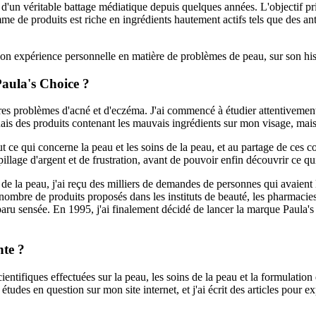
et d'un véritable battage médiatique depuis quelques années. L'objectif 
amme de produits est riche en ingrédients hautement actifs tels que des a
 expérience personnelle en matière de problèmes de peau, sur son histo
 Paula's Choice ?
pres problèmes d'acné et d'eczéma. J'ai commencé à étudier attentivement 
uais des produits contenant les mauvais ingrédients sur mon visage, mais 
ut ce qui concerne la peau et les soins de la peau, et au partage de ces 
lage d'argent et de frustration, avant de pouvoir enfin découvrir ce qui
ns de la peau, j'ai reçu des milliers de demandes de personnes qui avaient
ombre de produits proposés dans les instituts de beauté, les pharmacies 
paru sensée. En 1995, j'ai finalement décidé de lancer la marque Paula's Ch
nte ?
entifiques effectuées sur la peau, les soins de la peau et la formulation
les études en question sur mon site internet, et j'ai écrit des articles pou