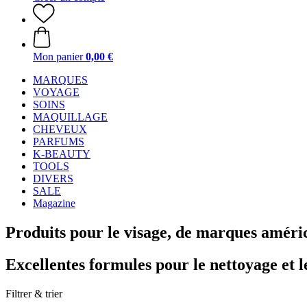
Mon panier
0,00 €
MARQUES
VOYAGE
SOINS
MAQUILLAGE
CHEVEUX
PARFUMS
K-BEAUTY
TOOLS
DIVERS
SALE
Magazine
Produits pour le visage, de marques améri
Excellentes formules pour le nettoyage et le
Filtrer & trier