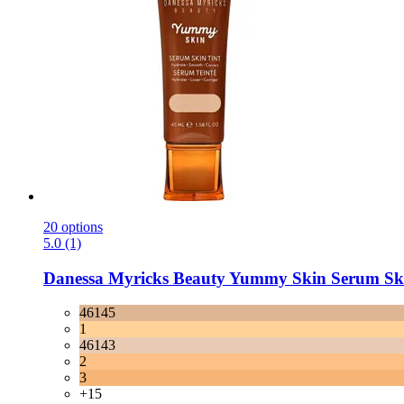
20 options
5.0 (1)
Danessa Myricks Beauty
Yummy Skin Serum Skin
46145
1
46143
2
3
+15