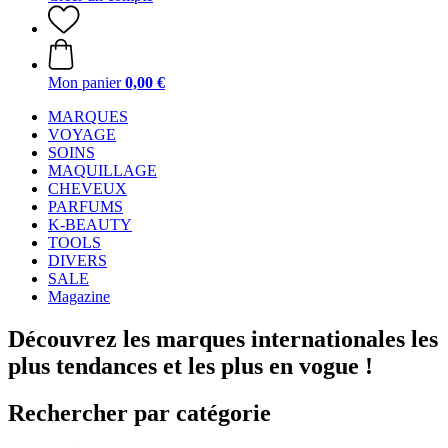
Mon panier
0,00 €
MARQUES
VOYAGE
SOINS
MAQUILLAGE
CHEVEUX
PARFUMS
K-BEAUTY
TOOLS
DIVERS
SALE
Magazine
Découvrez les marques internationales les
plus tendances et les plus en vogue !
Rechercher par catégorie