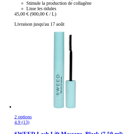
Stimule la production de collagène
Lisse les ridules
45,00 €
(900,00 € / L)
Livraison jusqu'au 17 août
2 options
4.9 (13)
SWEED
Lash Lift Mascara, Black (7,50 ml)