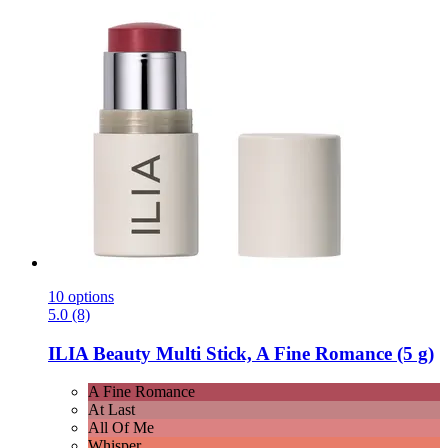
10 options
5.0 (8)
ILIA Beauty
Multi Stick, A Fine Romance (5 g)
A Fine Romance
At Last
All Of Me
Whisper