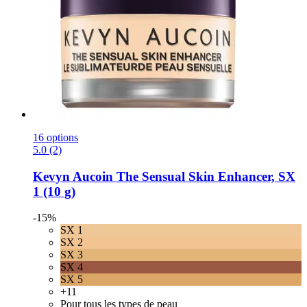
16 options
5.0 (2)
Kevyn Aucoin
The Sensual Skin Enhancer, SX
1 (10 g)
-15%
SX 1
SX 2
SX 3
SX 4
SX 5
+11
Pour tous les types de peau