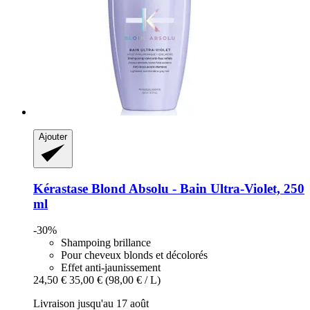
Ajouter
Kérastase
Blond Absolu -​ Bain Ultra-​Violet, 250
ml
-30%
Shampoing brillance
Pour cheveux blonds et décolorés
Effet anti-jaunissement
24,50 €
35,00 €
(98,00 € / L)
Livraison jusqu'au 17 août