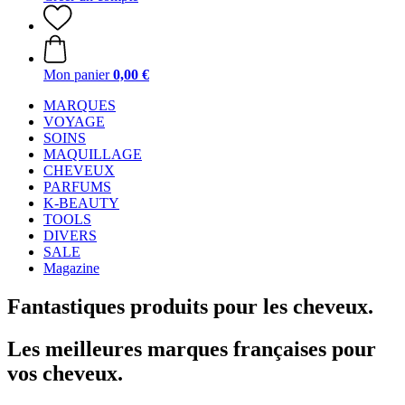
Mon panier
0,00 €
MARQUES
VOYAGE
SOINS
MAQUILLAGE
CHEVEUX
PARFUMS
K-BEAUTY
TOOLS
DIVERS
SALE
Magazine
Fantastiques produits pour les cheveux.
Les meilleures marques françaises pour
vos cheveux.