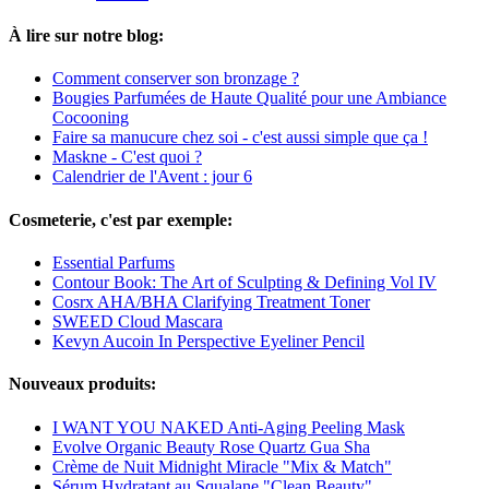
À lire sur notre blog:
Comment conserver son bronzage ?
Bougies Parfumées de Haute Qualité pour une Ambiance
Cocooning
Faire sa manucure chez soi - c'est aussi simple que ça !
Maskne - C'est quoi ?
Calendrier de l'Avent : jour 6
Cosmeterie, c'est par exemple:
Essential Parfums
Contour Book: The Art of Sculpting & Defining Vol IV
Cosrx AHA/BHA Clarifying Treatment Toner
SWEED Cloud Mascara
Kevyn Aucoin In Perspective Eyeliner Pencil
Nouveaux produits:
I WANT YOU NAKED Anti-Aging Peeling Mask
Evolve Organic Beauty Rose Quartz Gua Sha
Crème de Nuit Midnight Miracle "Mix & Match"
Sérum Hydratant au Squalane "Clean Beauty"