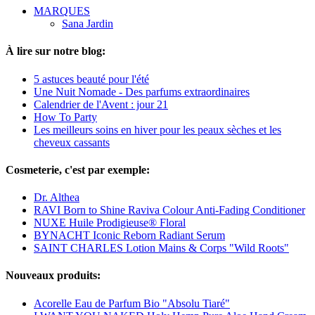
MARQUES
Sana Jardin
À lire sur notre blog:
5 astuces beauté pour l'été
Une Nuit Nomade - Des parfums extraordinaires
Calendrier de l'Avent : jour 21
How To Party
Les meilleurs soins en hiver pour les peaux sèches et les
cheveux cassants
Cosmeterie, c'est par exemple:
Dr. Althea
RAVI Born to Shine Raviva Colour Anti-Fading Conditioner
NUXE Huile Prodigieuse® Floral
BYNACHT Iconic Reborn Radiant Serum
SAINT CHARLES Lotion Mains & Corps "Wild Roots"
Nouveaux produits:
Acorelle Eau de Parfum Bio "Absolu Tiaré"