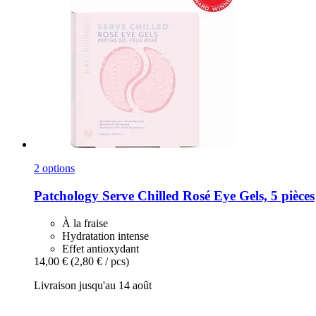
2 options
Patchology
Serve Chilled Rosé Eye Gels, 5 pièces
À la fraise
Hydratation intense
Effet antioxydant
14,00 €
(2,80 € / pcs)
Livraison jusqu'au 14 août