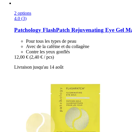
2 options
4.0 (3)
Patchology
FlashPatch Rejuvenating Eye Gel Mas
Pour tous les types de peau
Avec de la caféine et du collagène
Contre les yeux gonflés
12,00 €
(2,40 € / pcs)
Livraison jusqu'au 14 août