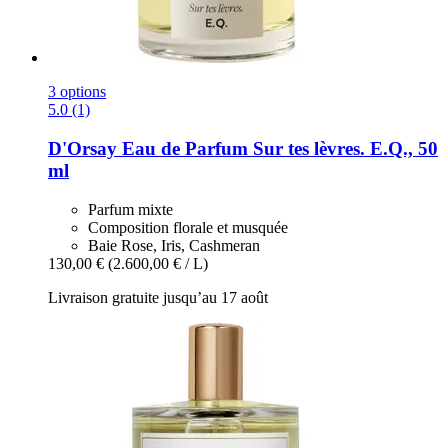
3 options
5.0 (1)
D'Orsay
Eau de Parfum Sur tes lèvres. E.Q., 50
ml
Parfum mixte
Composition florale et musquée
Baie Rose, Iris, Cashmeran
130,00 €
(2.600,00 € / L)
Livraison gratuite jusqu’au 17 août