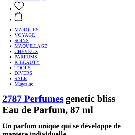
MARQUES
VOYAGE
SOINS
MAQUILLAGE
CHEVEUX
PARFUMS
K-BEAUTY
TOOLS
DIVERS
SALE
Magazine
2787 Perfumes
genetic bliss
Eau de Parfum, 87 ml
Un parfum unique qui se développe de
manière individuelle.