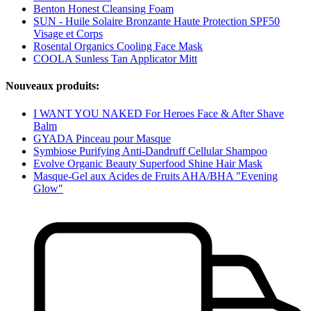
Benton Honest Cleansing Foam
SUN - Huile Solaire Bronzante Haute Protection SPF50
Visage et Corps
Rosental Organics Cooling Face Mask
COOLA Sunless Tan Applicator Mitt
Nouveaux produits:
I WANT YOU NAKED For Heroes Face & After Shave
Balm
GYADA Pinceau pour Masque
Symbiose Purifying Anti-Dandruff Cellular Shampoo
Evolve Organic Beauty Superfood Shine Hair Mask
Masque-Gel aux Acides de Fruits AHA/BHA "Evening
Glow"