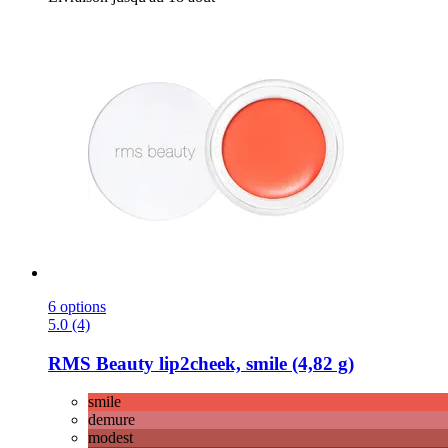
6 options
5.0 (4)
RMS Beauty
lip2cheek, smile (4,82 g)
smile
demure
modest