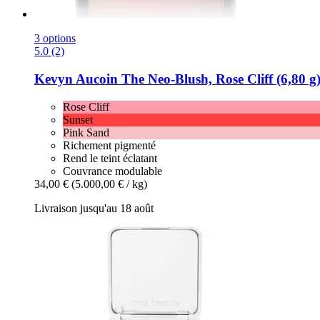
3 options
5.0 (2)
Kevyn Aucoin
The Neo-​Blush, Rose Cliff (6,80 g
Rose Cliff
Sunset
Pink Sand
Richement pigmenté
Rend le teint éclatant
Couvrance modulable
34,00 €
(5.000,00 € / kg)
Livraison jusqu'au 18 août