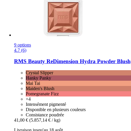
9 options
4.7 (6)
RMS Beauty
ReDimension Hydra Powder Blush, C
Crystal Slipper
Hanky Panky
Mai Tai
Maiden's Blush
Pomegranate Fizz
+4
Intensément pigmenté
Disponible en plusieurs couleurs
Consistance poudrée
41,00 €
(5.857,14 € / kg)
Livraison jusqu'au 18 août