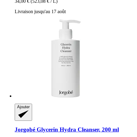
34,00 €
(523,08 € / L)
Livraison jusqu'au 17 août
Ajouter
Jorgobé
Glycerin Hydra Cleanser, 200 ml