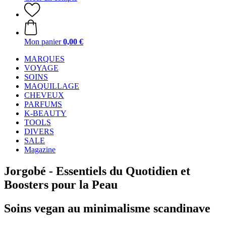
Mon panier
0,00 €
MARQUES
VOYAGE
SOINS
MAQUILLAGE
CHEVEUX
PARFUMS
K-BEAUTY
TOOLS
DIVERS
SALE
Magazine
Jorgobé - Essentiels du Quotidien et
Boosters pour la Peau
Soins vegan au minimalisme scandinave