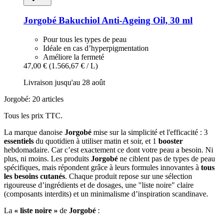
Jorgobé
Bakuchiol Anti-​Ageing Oil, 30 ml
Pour tous les types de peau
Idéale en cas d’hyperpigmentation
Améliore la fermeté
47,00 €
(1.566,67 € / L)
Livraison jusqu'au 28 août
Jorgobé: 20 articles
Tous les prix TTC.
La marque danoise
Jorgobé
mise sur la simplicité et l'efficacité : 3
essentiels
du quotidien à utiliser matin et soir, et 1
booster
hebdomadaire. Car c’est exactement ce dont votre peau a besoin. Ni
plus, ni moins. Les produits
Jorgobé
ne ciblent pas de types de peau
spécifiques, mais répondent grâce à leurs formules innovantes à
tous
les besoins cutanés
. Chaque produit repose sur une sélection
rigoureuse d’ingrédients et de dosages, une "liste noire" claire
(composants interdits) et un minimalisme d’inspiration scandinave.
La
« liste noire »
de
Jorgobé
: