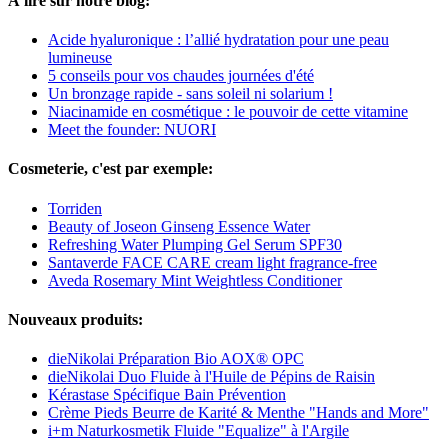
À lire sur notre blog:
Acide hyaluronique : l’allié hydratation pour une peau
lumineuse
5 conseils pour vos chaudes journées d'été
Un bronzage rapide - sans soleil ni solarium !
Niacinamide en cosmétique : le pouvoir de cette vitamine
Meet the founder: NUORI
Cosmeterie, c'est par exemple:
Torriden
Beauty of Joseon Ginseng Essence Water
Refreshing Water Plumping Gel Serum SPF30
Santaverde FACE CARE cream light fragrance-free
Aveda Rosemary Mint Weightless Conditioner
Nouveaux produits:
dieNikolai Préparation Bio AOX® OPC
dieNikolai Duo Fluide à l'Huile de Pépins de Raisin
Kérastase Spécifique Bain Prévention
Crème Pieds Beurre de Karité & Menthe "Hands and More"
i+m Naturkosmetik Fluide "Equalize" à l'Argile