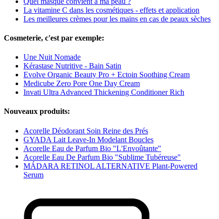
Quel masque convient à ma peau ?
La vitamine C dans les cosmétiques - effets et application
Les meilleures crèmes pour les mains en cas de peaux sèches
Cosmeterie, c'est par exemple:
Une Nuit Nomade
Kérastase Nutritive - Bain Satin
Evolve Organic Beauty Pro + Ectoin Soothing Cream
Medicube Zero Pore One Day Cream
Invati Ultra Advanced Thickening Conditioner Rich
Nouveaux produits:
Acorelle Déodorant Soin Reine des Prés
GYADA Lait Leave-In Modelant Boucles
Acorelle Eau de Parfum Bio "L'Envoûtante"
Acorelle Eau De Parfum Bio "Sublime Tubéreuse"
MÁDARA RETINOL ALTERNATIVE Plant-Powered
Serum