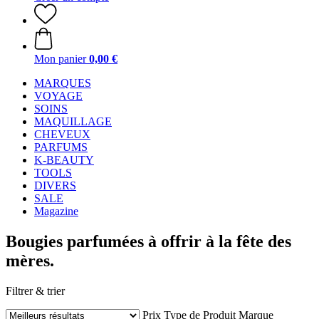
Mon panier
0,00 €
MARQUES
VOYAGE
SOINS
MAQUILLAGE
CHEVEUX
PARFUMS
K-BEAUTY
TOOLS
DIVERS
SALE
Magazine
Bougies parfumées à offrir à la fête des
mères.
Filtrer & trier
Prix
Type de Produit
Marque