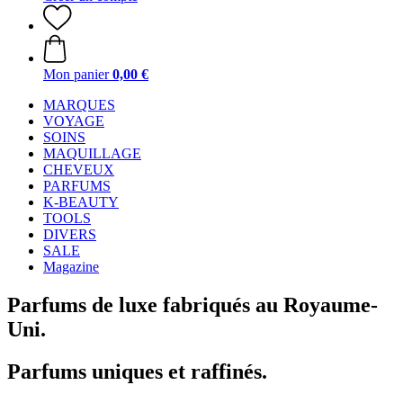
Mon panier
0,00 €
MARQUES
VOYAGE
SOINS
MAQUILLAGE
CHEVEUX
PARFUMS
K-BEAUTY
TOOLS
DIVERS
SALE
Magazine
Parfums de luxe fabriqués au Royaume-
Uni.
Parfums uniques et raffinés.