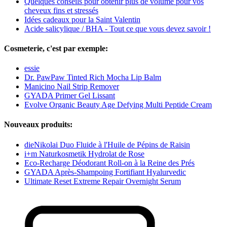
Quelques conseils pour obtenir plus de volume pour vos
cheveux fins et stressés
Idées cadeaux pour la Saint Valentin
Acide salicylique / BHA - Tout ce que vous devez savoir !
Cosmeterie, c'est par exemple:
essie
Dr. PawPaw Tinted Rich Mocha Lip Balm
Manicino Nail Strip Remover
GYADA Primer Gel Lissant
Evolve Organic Beauty Age Defying Multi Peptide Cream
Nouveaux produits:
dieNikolai Duo Fluide à l'Huile de Pépins de Raisin
i+m Naturkosmetik Hydrolat de Rose
Eco-Recharge Déodorant Roll-on à la Reine des Prés
GYADA Après-Shampoing Fortifiant Hyalurvedic
Ultimate Reset Extreme Repair Overnight Serum