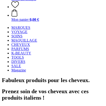
Mon panier
0,00 €
MARQUES
VOYAGE
SOINS
MAQUILLAGE
CHEVEUX
PARFUMS
K-BEAUTY
TOOLS
DIVERS
SALE
Magazine
Fabuleux produits pour les cheveux.
Prenez soin de vos cheveux avec ces
produits italiens !