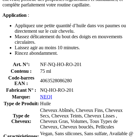
complète parfaitement votre routine capillaire.
Application
:
Appliquez une petite quantité d’huile dans vos paumes ou
directement sur le cuir chevelu.
Massez délicatement du bout des doigts en mouvements
circulaires.
Laissez agir au moins 10 minutes.
Rincez abondamment.
Art. N°:
NF-NQ-HO-RO-201
Contenu :
75 ml
Code-barres
4063528086280
EAN :
Fabricant N° :
NQ-HO-RO-201
Marque:
NEQI
Type de Produit:
Huile
Cheveux Abîmés, Cheveux Fins, Cheveux
Type de
Secs, Cheveux Teints, Cheveux Lisses ,
Cheveux:
Cheveux Gras, Volumes, Tous Types de
Cheveux, Cheveux bouclés, Pellicules
Vegan, Sans silicones, Sans sulfate, Available @
Caractéristiques: