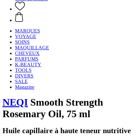
MARQUES
VOYAGE
SOINS
MAQUILLAGE
CHEVEUX
PARFUMS
K-BEAUTY
TOOLS
DIVERS
SALE
Magazine
NEQI
Smooth Strength
Rosemary Oil, 75 ml
Huile capillaire à haute teneur nutritive