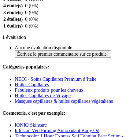
4 étoile(s)
0
(0%)
3 étoile(s)
0
(0%)
2 étoile(s)
0
(0%)
1 étoile(s)
0
(0%)
1
évaluation
Aucune évaluation disponible.
Écrivez le premier commentaire sur ce produit !
Catégories populaires:
NEQI - Soins Capillaires Premium d’Italie
Huiles Capillaires
Fabuleux produits pour les cheveux.
Huiles Capillaires de Voyage
Masques capillaires & huiles capillaires végétaliens
Cosmeterie, c'est par exemple:
IONIQ Skincare
Infusion Vert Firming Antioxidant Body Oil
Technocolor 1 Hour Express Self Tanning Face Serum -