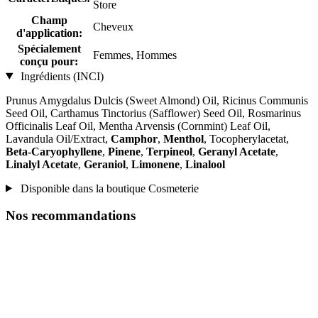
Store
Champ
Cheveux
d'application:
Spécialement
Femmes, Hommes
conçu pour:
Ingrédients (INCI)
Prunus Amygdalus Dulcis (Sweet Almond) Oil, Ricinus Communis
Seed Oil, Carthamus Tinctorius (Safflower) Seed Oil, Rosmarinus
Officinalis Leaf Oil, Mentha Arvensis (Cornmint) Leaf Oil,
Lavandula Oil/Extract,
Camphor
,
Menthol
, Tocopherylacetat,
Beta-Caryophyllene
,
Pinene
,
Terpineol
,
Geranyl Acetate
,
Linalyl Acetate
,
Geraniol
,
Limonene
,
Linalool
Disponible dans la boutique Cosmeterie
Nos recommandations