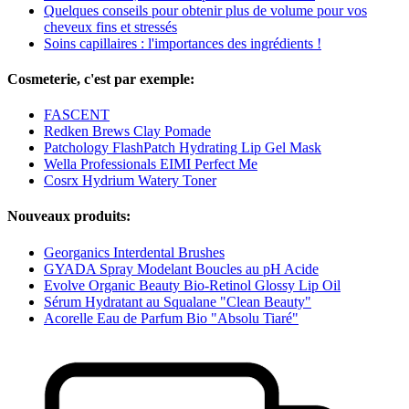
Quelques conseils pour obtenir plus de volume pour vos
cheveux fins et stressés
Soins capillaires : l'importances des ingrédients !
Cosmeterie, c'est par exemple:
FASCENT
Redken Brews Clay Pomade
Patchology FlashPatch Hydrating Lip Gel Mask
Wella Professionals EIMI Perfect Me
Cosrx Hydrium Watery Toner
Nouveaux produits:
Georganics Interdental Brushes
GYADA Spray Modelant Boucles au pH Acide
Evolve Organic Beauty Bio-Retinol Glossy Lip Oil
Sérum Hydratant au Squalane "Clean Beauty"
Acorelle Eau de Parfum Bio "Absolu Tiaré"