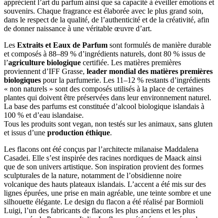
apprécient l’art du parfum ainsi que sa capacité à éveiller émotions et
souvenirs. Chaque fragrance est élaborée avec le plus grand soin,
dans le respect de la qualité, de l’authenticité et de la créativité, afin
de donner naissance à une véritable œuvre d’art.
Les
Extraits et Eaux de Parfum
sont formulés de manière durable
et composés à 88–89 % d’ingrédients naturels, dont 80 % issus de
l’
agriculture biologique
certifiée. Les matières premières
proviennent d’IFF Grasse,
leader mondial des matières premières
biologiques
pour la parfumerie. Les 11–12 % restants d’ingrédients
« non naturels » sont des composés utilisés à la place de certaines
plantes qui doivent être préservées dans leur environnement naturel.
La base des parfums est constituée d’alcool biologique islandais à
100 % et d’eau islandaise.
Tous les produits sont vegan, non testés sur les animaux, sans gluten
et issus d’une
production éthique
.
Les flacons ont été conçus par l’architecte milanaise Maddalena
Casadei. Elle s’est inspirée des racines nordiques de Maack ainsi
que de son univers artistique. Son inspiration provient des formes
sculpturales de la nature, notamment de l’obsidienne noire
volcanique des hauts plateaux islandais. L’accent a été mis sur des
lignes épurées, une prise en main agréable, une teinte sombre et une
silhouette élégante. Le design du flacon a été réalisé par Bormioli
Luigi, l’un des fabricants de flacons les plus anciens et les plus