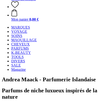
Mon panier
0,00 €
MARQUES
VOYAGE
SOINS
MAQUILLAGE
CHEVEUX
PARFUMS
K-BEAUTY
TOOLS
DIVERS
SALE
Magazine
Andrea Maack - Parfumerie Islandaise
Parfums de niche luxueux inspirés de la
nature