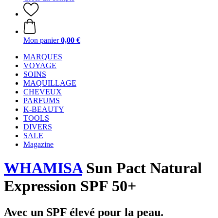
Mon panier
0,00 €
MARQUES
VOYAGE
SOINS
MAQUILLAGE
CHEVEUX
PARFUMS
K-BEAUTY
TOOLS
DIVERS
SALE
Magazine
WHAMISA
Sun Pact Natural
Expression SPF 50+
Avec un SPF élevé pour la peau.