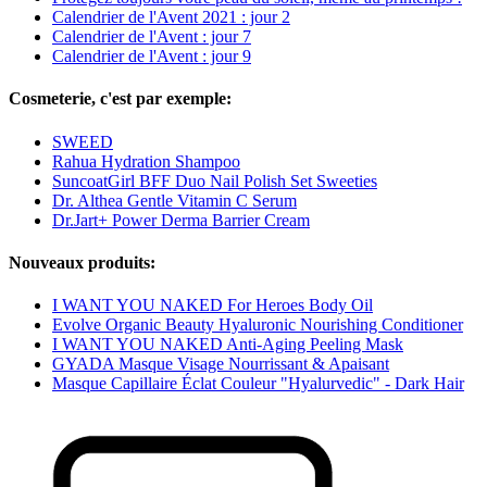
Calendrier de l'Avent 2021 : jour 2
Calendrier de l'Avent : jour 7
Calendrier de l'Avent : jour 9
Cosmeterie, c'est par exemple:
SWEED
Rahua Hydration Shampoo
SuncoatGirl BFF Duo Nail Polish Set Sweeties
Dr. Althea Gentle Vitamin C Serum
Dr.Jart+ Power Derma Barrier Cream
Nouveaux produits:
I WANT YOU NAKED For Heroes Body Oil
Evolve Organic Beauty Hyaluronic Nourishing Conditioner
I WANT YOU NAKED Anti-Aging Peeling Mask
GYADA Masque Visage Nourrissant & Apaisant
Masque Capillaire Éclat Couleur "Hyalurvedic" - Dark Hair