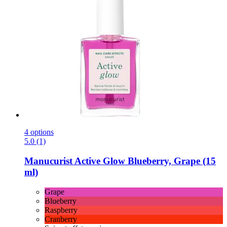
4 options
5.0 (1)
Manucurist
Active Glow Blueberry, Grape (15
ml)
Grape
Blueberry
Raspberry
Cranberry