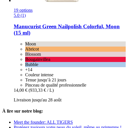
19 options
5.0 (1)
Manucurist
Green Nailpolish Colorful, Moon
(15 ml)
Moon
Abricot
Blossom
Bougainvillea
Bubble
+14
Couleur intense
Tenue jusqu’à 21 jours
Pinceau de qualité professionnelle
14,00 €
(933,33 € / L)
Livraison jusqu'au 28 août
À lire sur notre blog:
Meet the founder: ALL TIGERS
Protégez toujours votre peau du soleil, même au printemps !