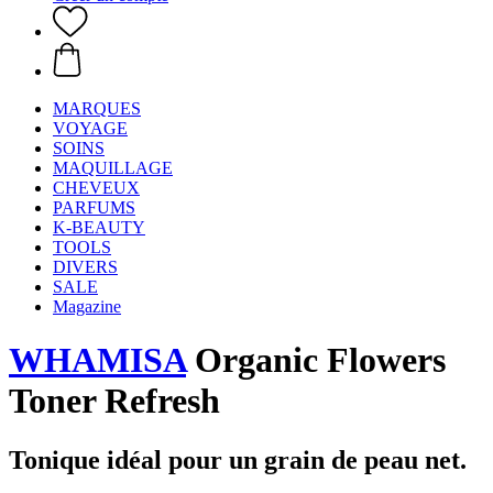
MARQUES
VOYAGE
SOINS
MAQUILLAGE
CHEVEUX
PARFUMS
K-BEAUTY
TOOLS
DIVERS
SALE
Magazine
WHAMISA
Organic Flowers
Toner Refresh
Tonique idéal pour un grain de peau net.