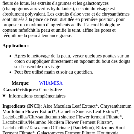
fleurs de lotus, les extraits d'agrumes et les galactomyces
(champignons aux vertus hydratantes), ce soin du visage est
absolument polyvalent. Les extraits d'aloe vera et de chrysanthèmes
sont utilisés à la place de l'eau distillée en première position, pour
proposer un maximum d'ingrédients actifs. L'alcool biologique
contenu rafraîchit la peau et unifie le teint, affine les pores et
rééquilibre la peau à tendance grasse.
Application :
Après le nettoyage de la peau, verser quelques gouttes sur un
coton ou appliquer directement en tapotant du bout des doigts
sur l'ensemble du visage
Peut être utilisé matin et soir au quotidien.
Marque:
WHAMISA
Caractéristiques:
Cruelty-free
Informations complémentaires
Ingredients (INCI):
Aloe Maculata Leaf Extract*, Chrysanthemum
Morifolium Flower Extract*, Camellia Sinensis Leaf Extract*,
Lactobacillus/Chrysanthemum sinense Flower ferment Filtrate*,
Lactobacillus/Nelumbo Nucifera Flower Ferment Filtrate*,
Lactobacillus/Taraxacum Officinale (Dandelion), Rhizome/ Root
Ferment Filtrate*, Galactomyces Ferment Filtrate, Houttuynia