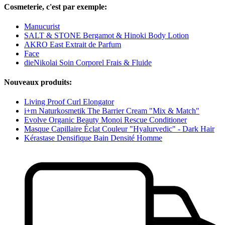
Cosmeterie, c'est par exemple:
Manucurist
SALT & STONE Bergamot & Hinoki Body Lotion
AKRO East Extrait de Parfum
Face
dieNikolai Soin Corporel Frais & Fluide
Nouveaux produits:
Living Proof Curl Elongator
i+m Naturkosmetik The Barrier Cream "Mix & Match"
Evolve Organic Beauty Monoi Rescue Conditioner
Masque Capillaire Éclat Couleur "Hyalurvedic" - Dark Hair
Kérastase Densifique Bain Densité Homme