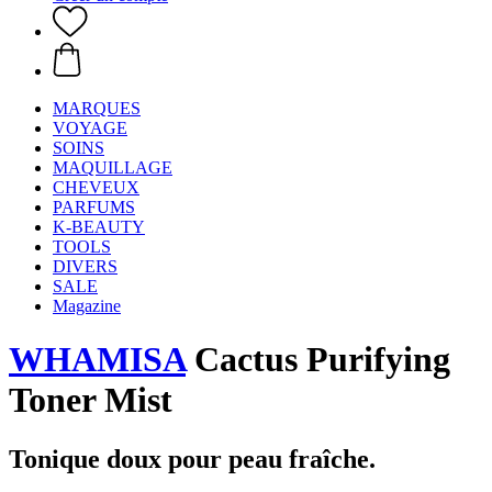
MARQUES
VOYAGE
SOINS
MAQUILLAGE
CHEVEUX
PARFUMS
K-BEAUTY
TOOLS
DIVERS
SALE
Magazine
WHAMISA
Cactus Purifying
Toner Mist
Tonique doux pour peau fraîche.