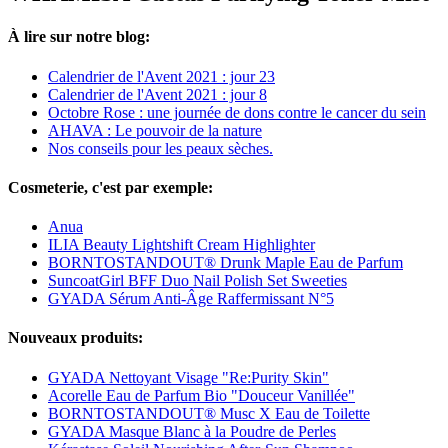
À lire sur notre blog:
Calendrier de l'Avent 2021 : jour 23
Calendrier de l'Avent 2021 : jour 8
Octobre Rose : une journée de dons contre le cancer du sein
AHAVA : Le pouvoir de la nature
Nos conseils pour les peaux sèches.
Cosmeterie, c'est par exemple:
Anua
ILIA Beauty Lightshift Cream Highlighter
BORNTOSTANDOUT® Drunk Maple Eau de Parfum
SuncoatGirl BFF Duo Nail Polish Set Sweeties
GYADA Sérum Anti-Âge Raffermissant N°5
Nouveaux produits:
GYADA Nettoyant Visage "Re:Purity Skin"
Acorelle Eau de Parfum Bio "Douceur Vanillée"
BORNTOSTANDOUT® Musc X Eau de Toilette
GYADA Masque Blanc à la Poudre de Perles