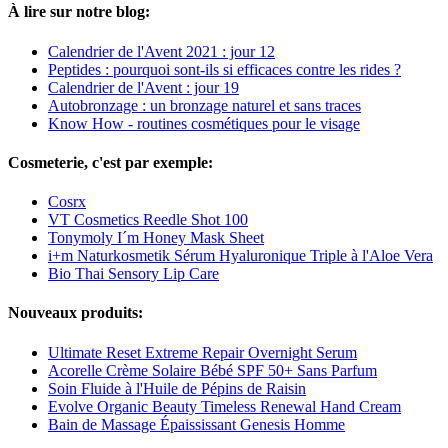
À lire sur notre blog:
Calendrier de l'Avent 2021 : jour 12
Peptides : pourquoi sont-ils si efficaces contre les rides ?
Calendrier de l'Avent : jour 19
Autobronzage : un bronzage naturel et sans traces
Know How - routines cosmétiques pour le visage
Cosmeterie, c'est par exemple:
Cosrx
VT Cosmetics Reedle Shot 100
Tonymoly I´m Honey Mask Sheet
i+m Naturkosmetik Sérum Hyaluronique Triple à l'Aloe Vera
Bio Thai Sensory Lip Care
Nouveaux produits:
Ultimate Reset Extreme Repair Overnight Serum
Acorelle Crème Solaire Bébé SPF 50+ Sans Parfum
Soin Fluide à l'Huile de Pépins de Raisin
Evolve Organic Beauty Timeless Renewal Hand Cream
Bain de Massage Épaississant Genesis Homme