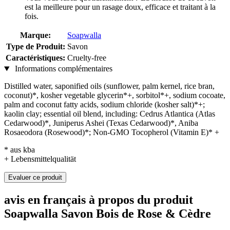
est la meilleure pour un rasage doux, efficace et traitant à la
fois.
Marque:
Soapwalla
Type de Produit:
Savon
Caractéristiques:
Cruelty-free
Informations complémentaires
Distilled water, saponified oils (sunflower, palm kernel, rice bran,
coconut)*, kosher vegetable glycerin*+, sorbitol*+, sodium cocoate,
palm and coconut fatty acids, sodium chloride (kosher salt)*+;
kaolin clay; essential oil blend, including: Cedrus Atlantica (Atlas
Cedarwood)*, Juniperus Ashei (Texas Cedarwood)*, Aniba
Rosaeodora (Rosewood)*; Non-GMO Tocopherol (Vitamin E)* +
* aus kba
+ Lebensmittelqualität
Evaluer ce produit
avis en français à propos du produit
Soapwalla Savon Bois de Rose & Cèdre