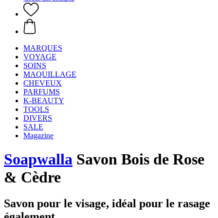
MARQUES
VOYAGE
SOINS
MAQUILLAGE
CHEVEUX
PARFUMS
K-BEAUTY
TOOLS
DIVERS
SALE
Magazine
Soapwalla
Savon Bois de Rose
& Cèdre
Savon pour le visage, idéal pour le rasage
également.