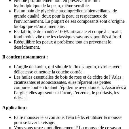
Nettoie profondément tout en préservant le film
hydrolipidique de la peau, même sensible.
Est un pain de glycérine aux ingrédients bienveillants, de
grande qualité, doux pour la peau et respectueux de
l'environnement. La plupart de ses composants sont d’origine
biologique et/ou alimentaire.
Est fabriqué de manière 100% artisanale et coupé à la main,
fond moins vite que les classiques savons saponifiés à froid.
Rééquilibre les peaux à problème tout en prévenant le
dessèchement.
Il contient notamment :
L’argile de kaolin, qui stimule le flux sanguin, exfolie avec
délicatesse et nettoie la couche cornée.
Les huiles essentielles de bois de rose et de cèdre de l’Atlas :
cicatrisantes et adoucissantes, elles réparent les petites
coupures tout en traitant l’épiderme avec douceur. Associées à
l’argile, elles agissent sur l’acné, l’eczéma, le psoriasis, les
rides …
Application :
Faire mousser le savon sous l'eau tiède, et utiliser la mousse
pour se laver le visage.
Vous vous rasez quotidiennement ? La mousse de ce savon