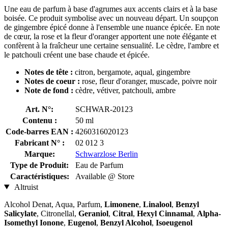
Une eau de parfum à base d'agrumes aux accents clairs et à la base
boisée. Ce produit symbolise avec un nouveau départ. Un soupçon
de gingembre épicé donne à l'ensemble une nuance épicée. En note
de cœur, la rose et la fleur d'oranger apportent une note élégante et
confèrent à la fraîcheur une certaine sensualité. Le cèdre, l'ambre et
le patchouli créent une base chaude et épicée.
Notes de tête :
citron, bergamote, aqual, gingembre
Notes de coeur :
rose, fleur d'oranger, muscade, poivre noir
Note de fond :
cèdre, vétiver, patchouli, ambre
Art. N°:
SCHWAR-20123
Contenu :
50 ml
Code-barres EAN :
4260316020123
Fabricant N° :
02 012 3
Marque:
Schwarzlose Berlin
Type de Produit:
Eau de Parfum
Caractéristiques:
Available @ Store
Altruist
Alcohol Denat, Aqua, Parfum,
Limonene
,
Linalool
,
Benzyl
Salicylate
, Citronellal,
Geraniol
,
Citral
,
Hexyl Cinnamal
,
Alpha-
Isomethyl Ionone
,
Eugenol
,
Benzyl Alcohol
,
Isoeugenol