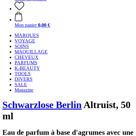
Mon panier
0,00 €
MARQUES
VOYAGE
SOINS
MAQUILLAGE
CHEVEUX
PARFUMS
K-BEAUTY
TOOLS
DIVERS
SALE
Magazine
Schwarzlose Berlin
Altruist, 50
ml
Eau de parfum à base d'agrumes avec une