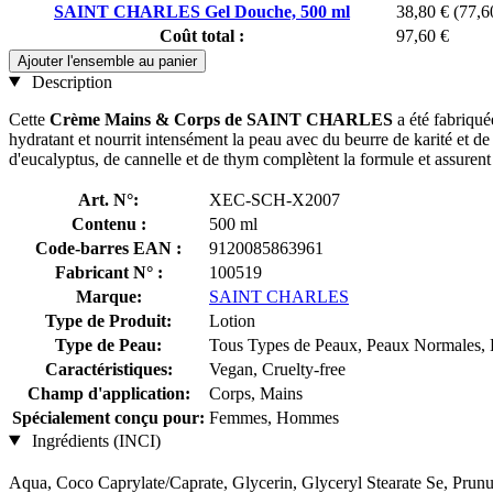
SAINT CHARLES Gel Douche, 500 ml
38,80 €
(77,6
Coût total :
97,60 €
Ajouter l'ensemble au panier
Description
Cette
Crème Mains & Corps de SAINT CHARLES
a été fabriqué
hydratant et nourrit intensément la peau avec du beurre de karité et de
d'eucalyptus, de cannelle et de thym complètent la formule et assurent 
Art. N°:
XEC-SCH-X2007
Contenu :
500 ml
Code-barres EAN :
9120085863961
Fabricant N° :
100519
Marque:
SAINT CHARLES
Type de Produit:
Lotion
Type de Peau:
Tous Types de Peaux, Peaux Normales, P
Caractéristiques:
Vegan, Cruelty-free
Champ d'application:
Corps, Mains
Spécialement conçu pour:
Femmes, Hommes
Ingrédients (INCI)
Aqua, Coco Caprylate/Caprate, Glycerin, Glyceryl Stearate Se, Prun