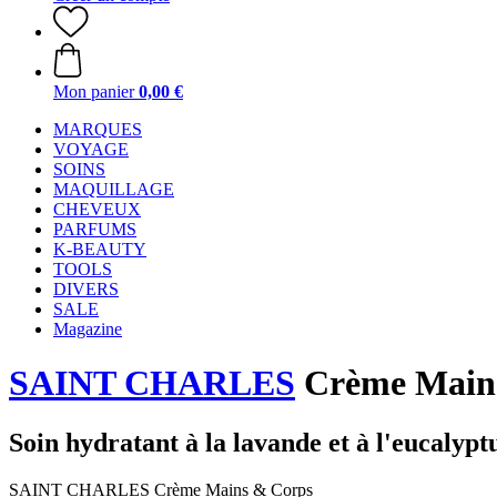
Mon panier
0,00 €
MARQUES
VOYAGE
SOINS
MAQUILLAGE
CHEVEUX
PARFUMS
K-BEAUTY
TOOLS
DIVERS
SALE
Magazine
SAINT CHARLES
Crème Mains
Soin hydratant à la lavande et à l'eucalypt
SAINT CHARLES Crème Mains & Corps