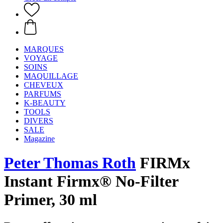
MARQUES
VOYAGE
SOINS
MAQUILLAGE
CHEVEUX
PARFUMS
K-BEAUTY
TOOLS
DIVERS
SALE
Magazine
Peter Thomas Roth
FIRMx
Instant Firmx® No-Filter
Primer, 30 ml