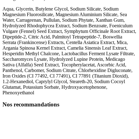
Aqua, Glycerin, Butylene Glycol, Sodium Silicate, Sodium
Magnesium Fluorosilicate, Magnesium Aluminium Silicate, Sea
Water, Carrageenan, Pullulan, Sodium Phytate, Xanthan Gum,
Hydrolyzed Rhodophycea Extract, Sodium Benzoate, Foeniculum
Vulgare (Fennel) Seed Extract, Symphytum Officinale Root Extract,
Dipeptide-2, Citric Acid, Palmitoyl Tetrapeptide-7, Boswellia
Serrata (Frankincense) Extracts, Centella Asiatica Extract, Mica,
Argania Spinosa Kernel Extract, Camelia Sinensis Leaf Extract,
Hesperidin Methyl Chalcone, Lactobacillus Ferment Lysate Filtrate,
Saccharomyces Lysate, Hydrolyzed Lupine Protein, Medicago
Sativa (Alfalfa) Seed Extract, Tocopherylacetat, Ascorbic Acid,
Panthenol, Carbomer, Sodium Citrate, Chlorhexidine Digluconate,
Iron Oxides (CI 77492, CI 77491), CI 77891 (Titanium Dioxid),
1.2-Hexanediol, Caprylyl Glycol, Steareth-20, Sodium Cocoyl
Glutamat, Potassium Sorbate, Hydroxyacetophenone,
Phenoxyethanol
Nos recommandations