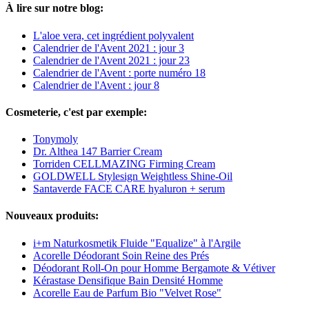
À lire sur notre blog:
L'aloe vera, cet ingrédient polyvalent
Calendrier de l'Avent 2021 : jour 3
Calendrier de l'Avent 2021 : jour 23
Calendrier de l'Avent : porte numéro 18
Calendrier de l'Avent : jour 8
Cosmeterie, c'est par exemple:
Tonymoly
Dr. Althea 147 Barrier Cream
Torriden CELLMAZING Firming Cream
GOLDWELL Stylesign Weightless Shine-Oil
Santaverde FACE CARE hyaluron + serum
Nouveaux produits:
i+m Naturkosmetik Fluide "Equalize" à l'Argile
Acorelle Déodorant Soin Reine des Prés
Déodorant Roll-On pour Homme Bergamote & Vétiver
Kérastase Densifique Bain Densité Homme
Acorelle Eau de Parfum Bio "Velvet Rose"