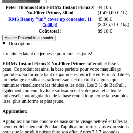
Peter Thomas Roth FIRMx Instant Firmx®
44,10 €
No-Filter Primer, 30 ml
(1.470,00 € / L)
RMS Beauty "un" cover-up concealer, 11
45,00 €
(5,60 g)
(8.035,71 € / kg)
Coût total :
89,10 €
Ajouter l'ensemble au panier
Description
Un teint éclatant de jeunesse pour tous les jours!
FIRMx Instant Firmx® No-Filter Primer
raffermit et lisse la
peau. Ce produit est ainsi la base parfaite pour votre maquillage
quotidien. Sa formule haut de gamme est enrichie en Firm-A-Tite™,
un mélange de silicates raffermissants et d'extrait d'algues, qui
minimise visuellement les ridules et les rides. Les 3 % de BarPull ,
également contenu, hydrate suffisamment votre peau et la teinte
universelle autorégulatrice de la base rend à long terme la peau plus
lisse, plus uniforme et plus jeune.
Application:
Appliquez une fine couche de base sur le visage nettoyé et faîtes-la
pénétrer délicatement. Pendant l'application, restez sans expressions
pour que le produit puisse faire son effet. Après 3 à 7 secondes,