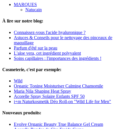
MARQUES
Natucain
À lire sur notre blog:
Connaissez-vous l'acide hyaluronique ?
Astuces & Conseils pour le nettoyage des pinceaux de
maquillage
Parfum d'été sur la peau
L'aloe vera, cet ingrédient polyvalent
Soins capillaires : l'importances des ingrédients !
Cosmeterie, c'est par exemple:
Wild
Organic Toning Moisturiser Calming Chamomile
Maria Nila Shaping Heat Spray
Acorelle Spray Solaire Enfants SPF 50
i+m Naturkosmetik Déo Roll-on "Wild Life for Men"
Nouveaux produits:
Evolve Organic Beauty True Balance Gel Cream