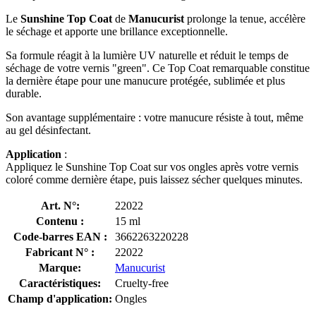
Le
Sunshine Top Coat
de
Manucurist
prolonge la tenue, accélère
le séchage et apporte une brillance exceptionnelle.
Sa formule réagit à la lumière UV naturelle et réduit le temps de
séchage de votre vernis "green". Ce Top Coat remarquable constitue
la dernière étape pour une manucure protégée, sublimée et plus
durable.
Son avantage supplémentaire : votre manucure résiste à tout, même
au gel désinfectant.
Application
:
Appliquez le Sunshine Top Coat sur vos ongles après votre vernis
coloré comme dernière étape, puis laissez sécher quelques minutes.
Art. N°:
22022
Contenu :
15 ml
Code-barres EAN :
3662263220228
Fabricant N° :
22022
Marque:
Manucurist
Caractéristiques:
Cruelty-free
Champ d'application:
Ongles