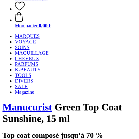
Mon panier
0,00 €
MARQUES
VOYAGE
SOINS
MAQUILLAGE
CHEVEUX
PARFUMS
K-BEAUTY
TOOLS
DIVERS
SALE
Magazine
Manucurist
Green Top Coat
Sunshine, 15 ml
Top coat composé jusqu’à 70 %