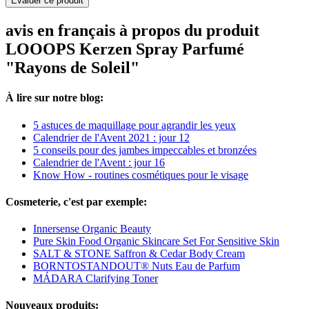
Evaluer ce produit
avis en français à propos du produit
LOOOPS Kerzen Spray Parfumé
"Rayons de Soleil"
À lire sur notre blog:
5 astuces de maquillage pour agrandir les yeux
Calendrier de l'Avent 2021 : jour 12
5 conseils pour des jambes impeccables et bronzées
Calendrier de l'Avent : jour 16
Know How - routines cosmétiques pour le visage
Cosmeterie, c'est par exemple:
Innersense Organic Beauty
Pure Skin Food Organic Skincare Set For Sensitive Skin
SALT & STONE Saffron & Cedar Body Cream
BORNTOSTANDOUT® Nuts Eau de Parfum
MÁDARA Clarifying Toner
Nouveaux produits: