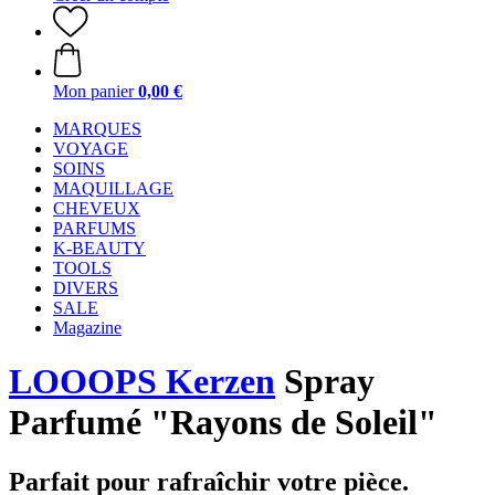
Mon panier
0,00 €
MARQUES
VOYAGE
SOINS
MAQUILLAGE
CHEVEUX
PARFUMS
K-BEAUTY
TOOLS
DIVERS
SALE
Magazine
LOOOPS Kerzen
Spray
Parfumé "Rayons de Soleil"
Parfait pour rafraîchir votre pièce.