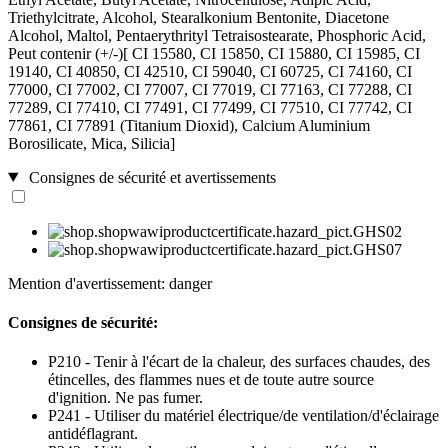
Triethylcitrate, Alcohol, Stearalkonium Bentonite, Diacetone
Alcohol, Maltol, Pentaerythrityl Tetraisostearate, Phosphoric Acid,
Peut contenir (+/-)[ CI 15580, CI 15850, CI 15880, CI 15985, CI
19140, CI 40850, CI 42510, CI 59040, CI 60725, CI 74160, CI
77000, CI 77002, CI 77007, CI 77019, CI 77163, CI 77288, CI
77289, CI 77410, CI 77491, CI 77499, CI 77510, CI 77742, CI
77861, CI 77891 (Titanium Dioxid), Calcium Aluminium
Borosilicate, Mica, Silicia]
Consignes de sécurité et avertissements
Mention d'avertissement: danger
Consignes de sécurité:
P210 - Tenir à l'écart de la chaleur, des surfaces chaudes, des
étincelles, des flammes nues et de toute autre source
d'ignition. Ne pas fumer.
P241 - Utiliser du matériel électrique/de ventilation/d'éclairage
antidéflagrant.