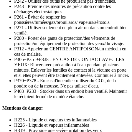
P242 - Utiliser des outils ne produisant pas d'étincelles.
P243 - Prendre des mesures de précaution contre les
décharges électrostatiques.
P261 - Éviter de respirer les
poussières/fumées/gaz/brouillards/ vapeurs/aérosols.
P271 - Utiliser seulement en plein air ou dans un endroit bien
ventilé.
P280 - Porter des gants de protection/des vêtements de
protection/un équipement de protection des yeux/du visage.
P312 - Appeler un CENTRE ANTIPOISON/un médecin en
cas de malaise.
P305+P351+P338 - EN CAS DE CONTACT AVEC LES
YEUX: Rincer avec précaution à l'eau pendant plusieurs
minutes. Enlever les lentilles de contact si la victime en porte
et si elles peuvent être facilement enlevées. Continuer à rincer.
P370+P378 - En cas d'incendie : utiliser du CO2, de la
poudre ou de la mousse. Ne pas utiliser d'eau.
P403+P233 - Stocker dans un endroit bien ventilé. Maintenir
le récipient fermé de manière étanche.
Mentions de danger:
H225 - Liquide et vapeurs très inflammables
H226 - Liquide et vapeurs inflammables
H319 - Provoque une sévère irritation des yeux