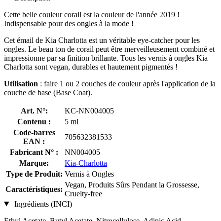
Cette belle couleur corail est la couleur de l'année 2019 !
Indispensable pour des ongles à la mode !
Cet émail de Kia Charlotta est un véritable eye-catcher pour les
ongles. Le beau ton de corail peut être merveilleusement combiné et
impressionne par sa finition brillante. Tous les vernis à ongles Kia
Charlotta sont vegan, durables et hautement pigmentés !
Utilisation
: faire 1 ou 2 couches de couleur après l'application de la
couche de base (Base Coat).
Art. N°:
KC-NN004005
Contenu :
5 ml
Code-barres
705632381533
EAN :
Fabricant N° :
NN004005
Marque:
Kia-Charlotta
Type de Produit:
Vernis à Ongles
Vegan, Produits Sûrs Pendant la Grossesse,
Caractéristiques:
Cruelty-free
Ingrédients (INCI)
Ethyl Acetate, Butyl Acetate, Nitrocellulose, Adipic Acid,