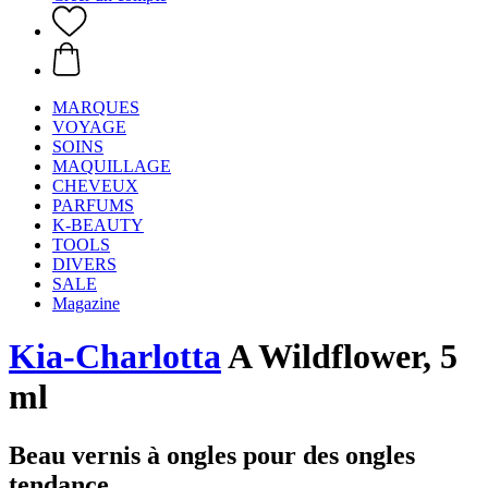
MARQUES
VOYAGE
SOINS
MAQUILLAGE
CHEVEUX
PARFUMS
K-BEAUTY
TOOLS
DIVERS
SALE
Magazine
Kia-Charlotta
A Wildflower, 5
ml
Beau vernis à ongles pour des ongles
tendance.