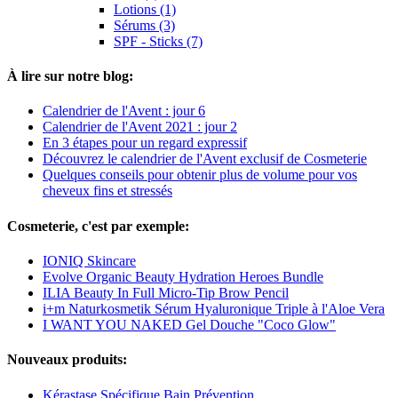
Lotions (1)
Sérums (3)
SPF - Sticks (7)
À lire sur notre blog:
Calendrier de l'Avent : jour 6
Calendrier de l'Avent 2021 : jour 2
En 3 étapes pour un regard expressif
Découvrez le calendrier de l'Avent exclusif de Cosmeterie
Quelques conseils pour obtenir plus de volume pour vos
cheveux fins et stressés
Cosmeterie, c'est par exemple:
IONIQ Skincare
Evolve Organic Beauty Hydration Heroes Bundle
ILIA Beauty In Full Micro-Tip Brow Pencil
i+m Naturkosmetik Sérum Hyaluronique Triple à l'Aloe Vera
I WANT YOU NAKED Gel Douche "Coco Glow"
Nouveaux produits:
Kérastase Spécifique Bain Prévention