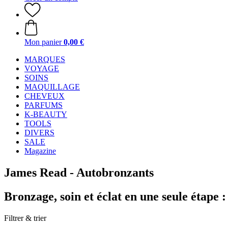
Mon panier
0,00 €
MARQUES
VOYAGE
SOINS
MAQUILLAGE
CHEVEUX
PARFUMS
K-BEAUTY
TOOLS
DIVERS
SALE
Magazine
James Read - Autobronzants
Bronzage, soin et éclat en une seule étape
Filtrer & trier