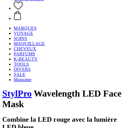
MARQUES
VOYAGE
SOINS
MAQUILLAGE
CHEVEUX
PARFUMS
K-BEAUTY
TOOLS
DIVERS
SALE
Magazine
StylPro
Wavelength LED Face
Mask
Combine la LED rouge avec la lumière
LED bleue