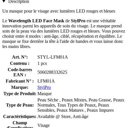
Description
Un masque pour le visage avec lumières LED rouges et bleues
Le
Wavelength LED Face Mask
de
StylPro
est une véritable
innovation parmi les appareils de soin du visage. Le masque prend
soin de la peau via des lumières LED rouges et bleues. Vous pouvez
choisir entre 4 modes : anti-âge, ciblé, récupération et équilibre. Le
masque se fixe derrière la tête à l'aide de bandes et vous laisse donc
les mains libres.
Art. N°:
STYL-LFM01A
Contenu :
1 pcs
Code-barres
5060288332625
EAN :
Fabricant N° :
LFM01A
Marque:
StylPro
Type de Produit:
Masque
Peau Sèche , Peaux Mixtes, Peau Grasse, Peaux
Type de Peau:
Normales, Tous Types de Peaux, Peaux
Sensibles, Peaux Matures , Peaux Impures
Caractéristiques:
Available @ Store, Anti-âge
Champ
Visage
d'application: