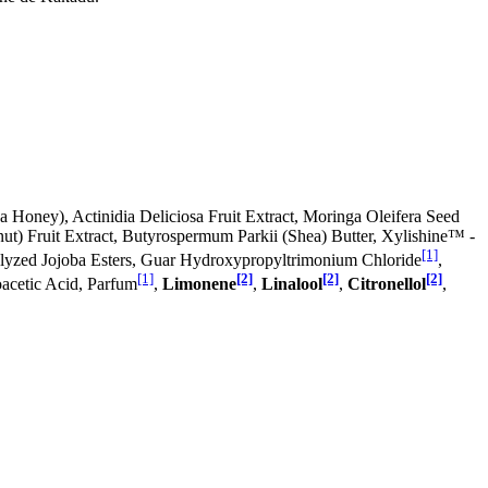
Honey), Actinidia Deliciosa Fruit Extract, Moringa Oleifera Seed
onut) Fruit Extract, Butyrospermum Parkii (Shea) Butter, Xylishine™ -
[1]
rolyzed Jojoba Esters, Guar Hydroxypropyltrimonium Chloride
,
[1]
[2]
[2]
[2]
acetic Acid, Parfum
,
Limonene
,
Linalool
,
Citronellol
,