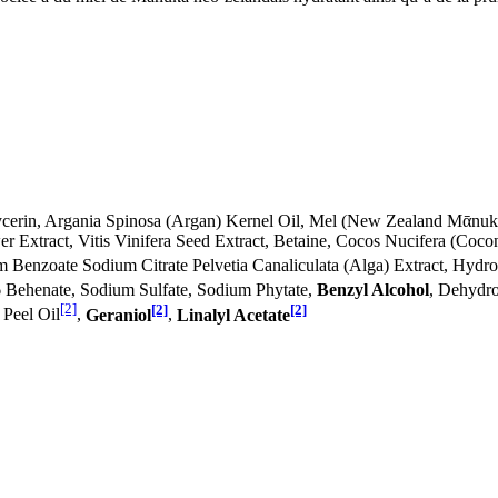
cerin, Argania Spinosa (Argan) Kernel Oil, Mel (New Zealand Mᾱnuka 
wer Extract, Vitis Vinifera Seed Extract, Betaine, Cocos Nucifera (Coc
um Benzoate Sodium Citrate Pelvetia Canaliculata (Alga) Extract, Hyd
-6 Behenate, Sodium Sulfate, Sodium Phytate,
Benzyl Alcohol
, Dehydro
[2]
[2]
[2]
 Peel Oil
,
Geraniol
,
Linalyl Acetate