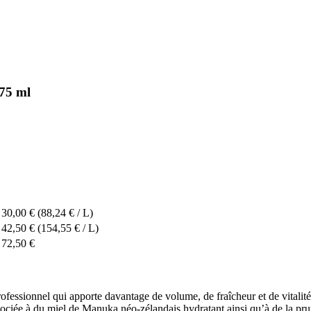
75 ml
30,00 €
(88,24 € / L)
42,50 €
(154,55 € / L)
72,50 €
onnel qui apporte davantage de volume, de fraîcheur et de vitalité a
associée à du miel de Manuka néo-zélandais hydratant ainsi qu’à de la p