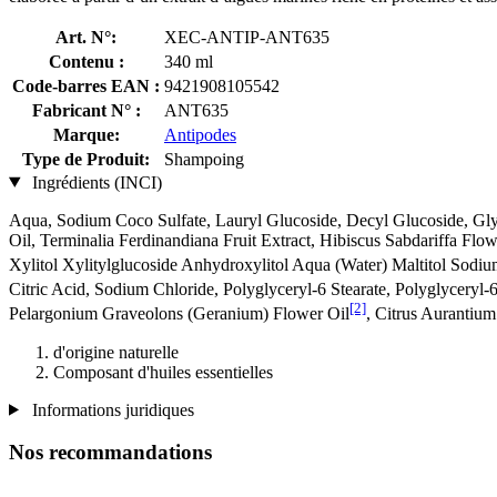
Art. N°:
XEC-ANTIP-ANT635
Contenu :
340 ml
Code-barres EAN :
9421908105542
Fabricant N° :
ANT635
Marque:
Antipodes
Type de Produit:
Shampoing
Ingrédients (INCI)
Aqua, Sodium Coco­ Sulfate, Lauryl Glucoside, Decyl Glucoside, Gly
Oil, Terminalia Ferdinandiana Fruit Extract, Hibiscus Sabdariffa Flo
Xylitol Xylitylglucoside Anhydroxylitol Aqua (Water) Maltitol Sodi
Citric Acid, Sodium Chloride, Polyglyceryl-6 Stearate, Polyglyceryl
[2]
Pelargonium Graveolons (Geranium) Flower Oil
, Citrus Aurantium
d'origine naturelle
Composant d'huiles essentielles
Informations juridiques
Nos recommandations