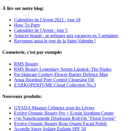
À lire sur notre blog:
Calendrier de l'Avent 2021 : jour 18
How To Party
Calendrier de l'Avent : jour 5
Astuces beauté : se préparer aux vacances en 5 semaines
Rayonnez aussi le jour de la Saint-Valentin !
Cosmeterie, c'est par exemple:
RMS Beauty
RMS Beauty Legendary Serum Lipstick: The Nudes
Pai Skincare Century Flower Barrier Defence Mist
Anua Heartleaf Pore Control Cleansing Oil
ZARKOPERFUME Cloud Collection No.3
Nouveaux produits:
GYADA Masque Crémeux pour les Lèvres
Evolve Organic Beauty Pro + Ectoin Soothing Cream
i+m Naturkosmetik Déodorant Roll-On "Floral Swing"
Evolve Organic Beauty Rose Quartz Facial Polish
Acorelle Spray Solaire Enfants SPF 50