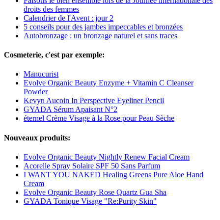
Faisons le bien ensemble lors de la Journée internationale des
droits des femmes
Calendrier de l'Avent : jour 2
5 conseils pour des jambes impeccables et bronzées
Autobronzage : un bronzage naturel et sans traces
Cosmeterie, c'est par exemple:
Manucurist
Evolve Organic Beauty Enzyme + Vitamin C Cleanser
Powder
Kevyn Aucoin In Perspective Eyeliner Pencil
GYADA Sérum Apaisant N°2
éternel Crème Visage à la Rose pour Peau Sèche
Nouveaux produits:
Evolve Organic Beauty Nightly Renew Facial Cream
Acorelle Spray Solaire SPF 50 Sans Parfum
I WANT YOU NAKED Healing Greens Pure Aloe Hand
Cream
Evolve Organic Beauty Rose Quartz Gua Sha
GYADA Tonique Visage "Re:Purity Skin"