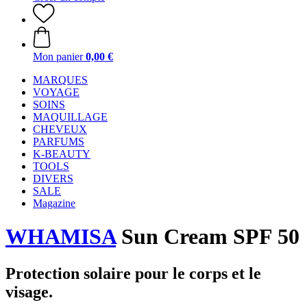
Mon panier
0,00 €
MARQUES
VOYAGE
SOINS
MAQUILLAGE
CHEVEUX
PARFUMS
K-BEAUTY
TOOLS
DIVERS
SALE
Magazine
WHAMISA
Sun Cream SPF 50
Protection solaire pour le corps et le
visage.