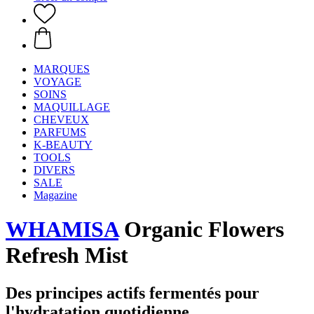
MARQUES
VOYAGE
SOINS
MAQUILLAGE
CHEVEUX
PARFUMS
K-BEAUTY
TOOLS
DIVERS
SALE
Magazine
WHAMISA
Organic Flowers
Refresh Mist
Des principes actifs fermentés pour
l'hydratation quotidienne.