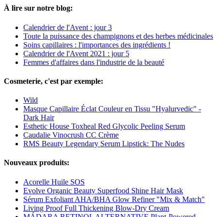
À lire sur notre blog:
Calendrier de l'Avent : jour 3
Toute la puissance des champignons et des herbes médicinales
Soins capillaires : l'importances des ingrédients !
Calendrier de l'Avent 2021 : jour 5
Femmes d'affaires dans l'industrie de la beauté
Cosmeterie, c'est par exemple:
Wild
Masque Capillaire Éclat Couleur en Tissu "Hyalurvedic" -
Dark Hair
Esthetic House Toxheal Red Glycolic Peeling Serum
Caudalie Vinocrush CC Crème
RMS Beauty Legendary Serum Lipstick: The Nudes
Nouveaux produits:
Acorelle Huile SOS
Evolve Organic Beauty Superfood Shine Hair Mask
Sérum Exfoliant AHA/BHA Glow Refiner "Mix & Match"
Living Proof Full Thickening Blow-Dry Cream
MÁDARA RETINOL ALTERNATIVE Plant-Powered