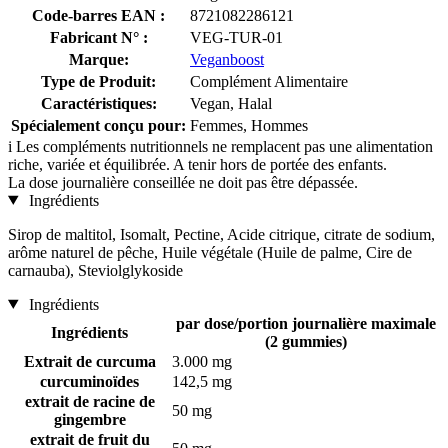
Code-barres EAN :
8721082286121
Fabricant N° :
VEG-TUR-01
Marque:
Veganboost
Type de Produit:
Complément Alimentaire
Caractéristiques:
Vegan, Halal
Spécialement conçu pour:
Femmes, Hommes
i
Les compléments nutritionnels ne remplacent pas une alimentation
riche, variée et équilibrée. A tenir hors de portée des enfants.
La dose journalière conseillée ne doit pas être dépassée.
Ingrédients
Sirop de maltitol, Isomalt, Pectine, Acide citrique, citrate de sodium,
arôme naturel de pêche, Huile végétale (Huile de palme, Cire de
carnauba), Steviolglykoside
Ingrédients
par dose/portion journalière maximale
Ingrédients
(2 gummies)
Extrait de curcuma
3.000 mg
curcuminoïdes
142,5 mg
extrait de racine de
50 mg
gingembre
extrait de fruit du