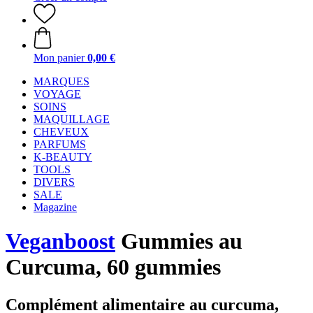
Mon panier
0,00 €
MARQUES
VOYAGE
SOINS
MAQUILLAGE
CHEVEUX
PARFUMS
K-BEAUTY
TOOLS
DIVERS
SALE
Magazine
Veganboost
Gummies au
Curcuma, 60 gummies
Complément alimentaire au curcuma,