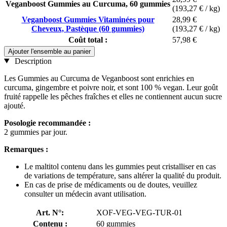
Veganboost Gummies au Curcuma, 60 gummies
(193,27 € / kg)
Veganboost Gummies Vitaminées pour
28,99 €
Cheveux, Pastèque (60 gummies)
(193,27 € / kg)
Coût total :
57,98 €
Ajouter l'ensemble au panier
Description
Les Gummies au Curcuma de Veganboost sont enrichies en
curcuma, gingembre et poivre noir, et sont 100 % vegan. Leur goût
fruité rappelle les pêches fraîches et elles ne contiennent aucun sucre
ajouté.
Posologie recommandée :
2 gummies par jour.
Remarques :
Le maltitol contenu dans les gummies peut cristalliser en cas
de variations de température, sans altérer la qualité du produit.
En cas de prise de médicaments ou de doutes, veuillez
consulter un médecin avant utilisation.
Art. N°:
XOF-VEG-VEG-TUR-01
Contenu :
60 gummies