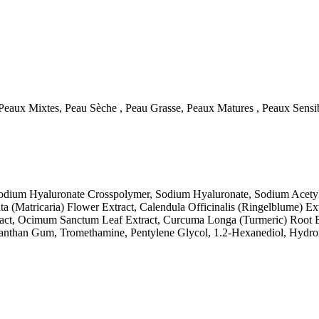
eaux Mixtes, Peau Sèche , Peau Grasse, Peaux Matures , Peaux Sensi
 Sodium Hyaluronate Crosspolymer, Sodium Hyaluronate, Sodium Acety
a (Matricaria) Flower Extract, Calendula Officinalis (Ringelblume) Ex
ract, Ocimum Sanctum Leaf Extract, Curcuma Longa (Turmeric) Root Extr
than Gum, Tromethamine, Pentylene Glycol, 1.2-Hexanediol, Hydroxya