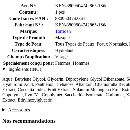
Art. N°:
KEN-8809504742865-1Stk
Contenu :
1 pcs
Code-barres EAN :
8809504742841
Fabricant N° :
KEN-8809504742865-1Stk
Marque:
Torriden
Type de Produit:
Masque
Type de Peau:
Tous Types de Peaux, Peaux Normales, P
Caractéristiques:
Hydratant
Champ d'application:
Visage
Spécialement conçu pour:
Femmes, Hommes
Ingrédients (INCI)
Aqua, Butylene Glycol, Glycerin, Dipropylene Glycol Dibenzoate,
Hyaluronic Acid, Panthenol, Trehalose, Allantoin, Chamomilla Recutit
Extract, Coccinia Indica Fruit Extract, Solanum Melongena Fruit Ext
Copolymer, Pvm/Ma Copolymer, Saccharide Isomerate, Carbomer, Xan
Extract, Ethylhexylglycerin
Accessoires
Nos recommandations