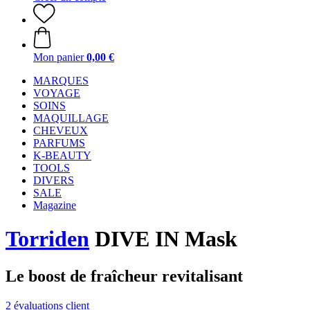
Mon panier
0,00 €
MARQUES
VOYAGE
SOINS
MAQUILLAGE
CHEVEUX
PARFUMS
K-BEAUTY
TOOLS
DIVERS
SALE
Magazine
Torriden
DIVE IN Mask
Le boost de fraîcheur revitalisant
2 évaluations client