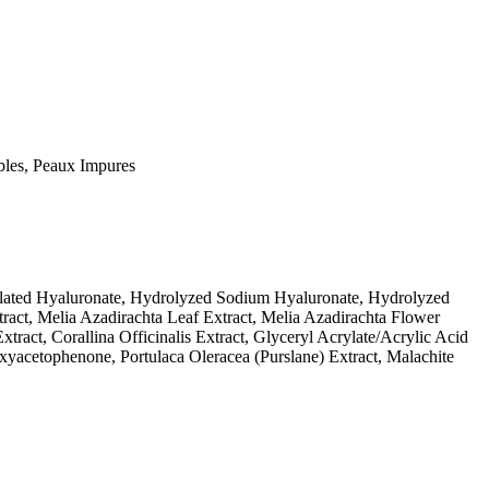
bles, Peaux Impures
lated Hyaluronate, Hydrolyzed Sodium Hyaluronate, Hydrolyzed
tract, Melia Azadirachta Leaf Extract, Melia Azadirachta Flower
act, Corallina Officinalis Extract, Glyceryl Acrylate/Acrylic Acid
cetophenone, Portulaca Oleracea (Purslane) Extract, Malachite